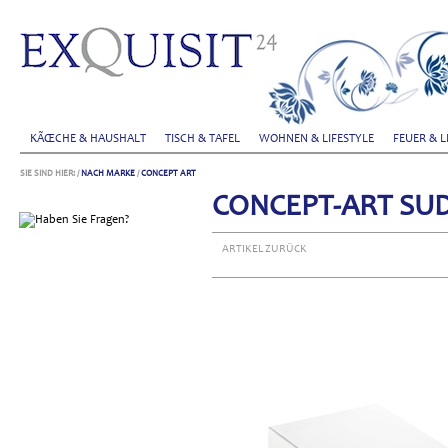
KÃŒCHE & HAUSHALT
TISCH & TAFEL
WOHNEN & LIFESTYLE
FEUER & L
SIE SIND HIER:
/
NACH MARKE
/
CONCEPT ART
CONCEPT-ART SU
ARTIKEL ZURÜCK