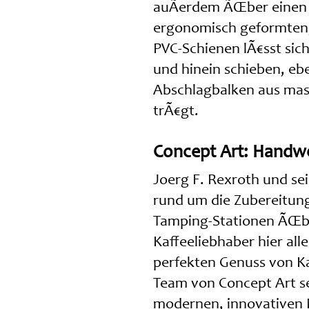
auÃerdem ÃŒber einen
ergonomisch geformten,
PVC-Schienen lÃ€sst sic
und hinein schieben, ebe
Abschlagbalken aus ma
trÃ€gt.
Concept Art: Handw
Joerg F. Rexroth und se
rund um die Zubereitun
Tamping-Stationen ÃŒbe
Kaffeeliebhaber hier all
perfekten Genuss von Ka
Team von Concept Art se
modernen, innovativen D