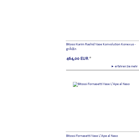
Bitossi Karim Rashid Vase Konvolution Konexus -
grÃŒn
464,00
EUR
*
► erfahren Sie meh
Bitossi Fornasetti Vase L'Ape al Naso