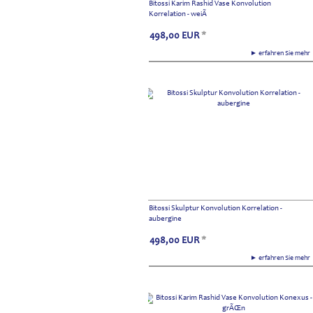
Bitossi Karim Rashid Vase Konvolution
Korrelation - weiÃ
498,00
EUR
*
► erfahren Sie meh
Bitossi Skulptur Konvolution Korrelation -
aubergine
498,00
EUR
*
► erfahren Sie meh