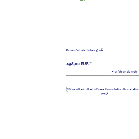
Bitossi Schale Tribe - groÃ
498,00
EUR
*
► erfahren Sie meh