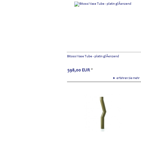
Bitossi Vase Tube - platin glÃ€nzend
598,00
EUR
*
► erfahren Sie meh