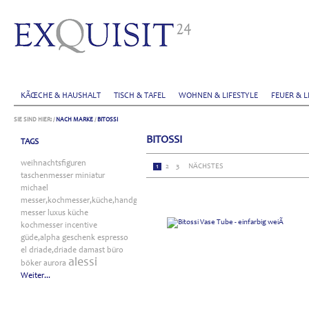
KÃŒCHE & HAUSHALT
TISCH & TAFEL
WOHNEN & LIFESTYLE
FEUER & L
SIE SIND HIER:
/
NACH MARKE
/
BITOSSI
BITOSSI
TAGS
weihnachtsfiguren
1
2
3
NÄCHSTES
taschenmesser
miniatur
michael
messer,kochmesser,küche,handgefertigt
messer
luxus
küche
kochmesser
incentive
güde,alpha
geschenk
espresso
el
driade,driade
damast
büro
alessi
böker
aurora
Weiter...