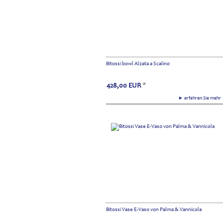
Bitossi bowl Alzata a Scalino
428,00
EUR
*
► erfahren Sie meh
Bitossi Vase E-Vaso von Palma & Vannicola