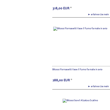
318,00
EUR
*
► erfahren Sie meh
Bitossi Fornasetti Vase Il fumo fa male in avio
288,00
EUR
*
► erfahren Sie meh