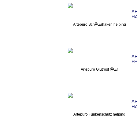
A
H
A
F
A
H