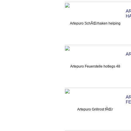
A
H
A
A
F