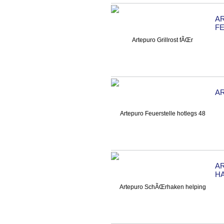
A
F
A
A
H