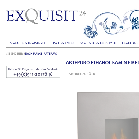
KÃŒCHE & HAUSHALT
TISCH & TAFEL
WOHNEN & LIFESTYLE
FEUER & L
SIE SIND HIER:
/
NACH MARKE
/
ARTEPURO
ARTEPURO ETHANOL KAMIN FIRE 
ARTIKEL ZURÜCK