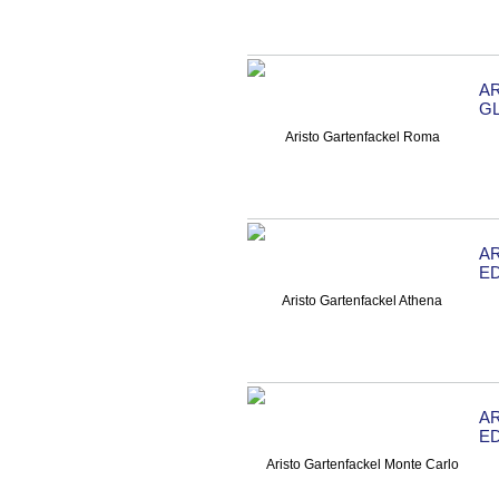
A
GL
A
ED
A
ED