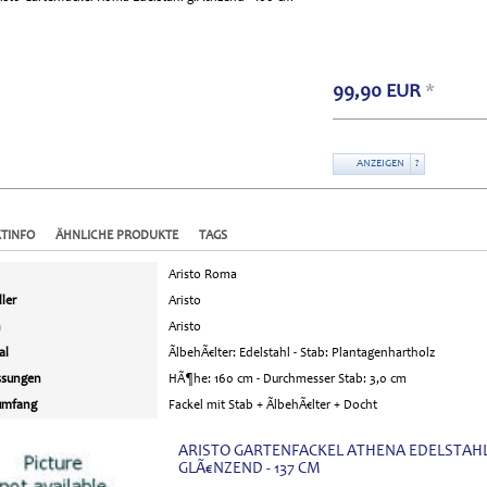
99,90
EUR
*
ANZEIGEN
?
TINFO
ÄHNLICHE PRODUKTE
TAGS
Aristo Roma
ller
Aristo
n
Aristo
al
ÃlbehÃ€lter: Edelstahl - Stab: Plantagenhartholz
sungen
HÃ¶he: 160 cm - Durchmesser Stab: 3,0 cm
umfang
Fackel mit Stab + ÃlbehÃ€lter + Docht
ARISTO GARTENFACKEL ATHENA EDELSTAH
GLÃ€NZEND - 137 CM