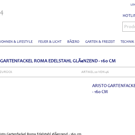
LO
HOTLIN
Prod
OHNEN & LIFESTYLE
FEUER & LICHT
BÃŒRO
GARTEN & FREIZEIT
TECHNIK
 GARTENFACKEL ROMA EDELSTAHL GLÃ€NZEND - 160 CM
 ZURÜCK
ARTIKEL 20 VON 46
ARISTO GARTENFACK
- 160 CM