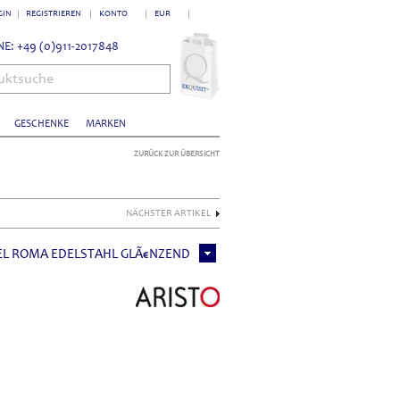
GIN
REGISTRIEREN
KONTO
EUR
E: +49 (0)911-2017848
uktsuche
GESCHENKE
MARKEN
ZURÜCK ZUR ÜBERSICHT
NÄCHSTER ARTIKEL
EL ROMA EDELSTAHL GLÃ€NZEND