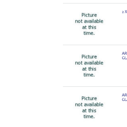
2 
AR
GL
AR
GL