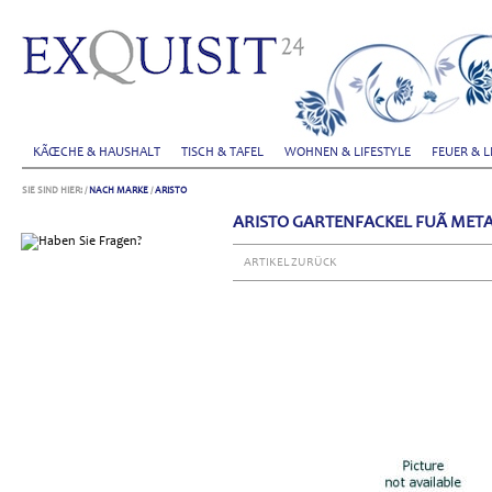
KÃŒCHE & HAUSHALT
TISCH & TAFEL
WOHNEN & LIFESTYLE
FEUER & L
SIE SIND HIER:
/
NACH MARKE
/
ARISTO
ARISTO GARTENFACKEL FUÃ MET
ARTIKEL ZURÜCK