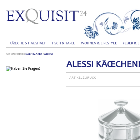
KÃŒCHE & HAUSHALT
TISCH & TAFEL
WOHNEN & LIFESTYLE
FEUER & L
SIE SIND HIER:
/
NACH MARKE
/
ALESSI
ALESSI KÃŒCHEND
ARTIKEL ZURÜCK