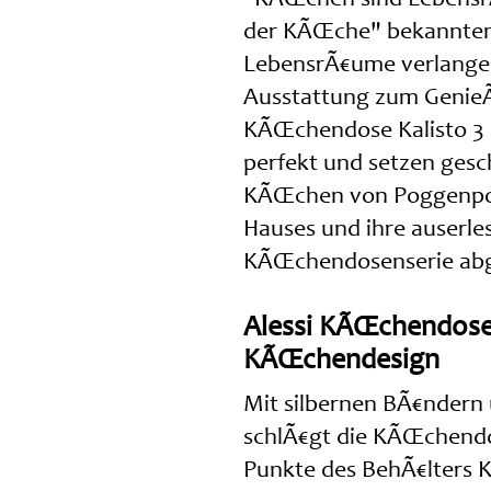
der KÃŒche" bekannten
LebensrÃ€ume verlangen
Ausstattung zum GenieÃ
KÃŒchendose Kalisto 3 
perfekt und setzen gesc
KÃŒchen von Poggenpohl 
Hauses und ihre auserles
KÃŒchendosenserie abg
Alessi KÃŒchendose:
KÃŒchendesign
Mit silbernen BÃ€ndern
schlÃ€gt die KÃŒchendos
Punkte des BehÃ€lters K