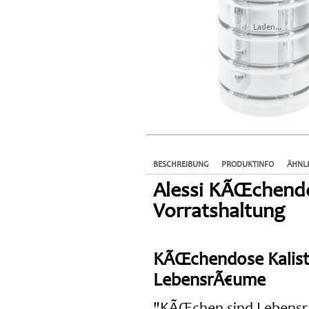
Laden...
BESCHREIBUNG
PRODUKTINFO
ÄHNL
Alessi KÃŒchendos
Vorratshaltung
KÃŒchendose Kalist
LebensrÃ€ume
"KÃŒchen sind LebensrÃ