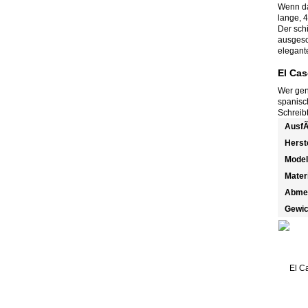
Wenn da
lange, 4
Der sch
ausgesch
elegante
El Cas
Wer gen
spanisc
Schreib
Ausf
Herst
Model
Mater
Abme
Gewic