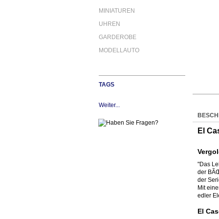
MINIATUREN
UHREN
GARDEROBE
MODELLAUTO
TAGS
Weiter...
BESCH
El Ca
Vergol
"Das Leb
der BÃŒ
der Seri
Mit eine
edler E
El Cas