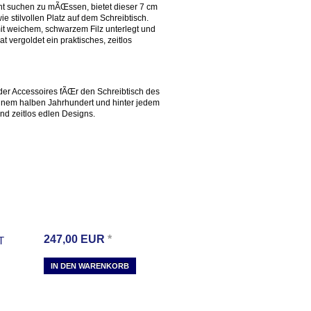
cht suchen zu mÃŒssen, bietet dieser 7 cm
e stilvollen Platz auf dem Schreibtisch.
mit weichem, schwarzem Filz unterlegt und
 vergoldet ein praktisches, zeitlos
der Accessoires fÃŒr den Schreibtisch des
einem halben Jahrhundert und hinter jedem
nd zeitlos edlen Designs.
247,00
EUR
*
T
IN DEN WARENKORB