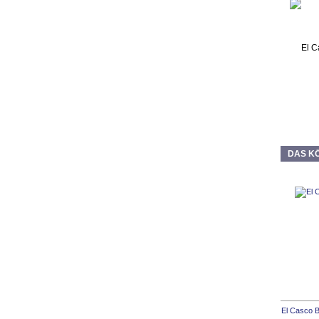
DAS KÖ
El Casco B