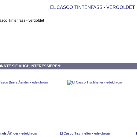
EL CASCO TINTENFASS - VERGOLDET
NNTE SIE AUCH INTERESSIEREN:
riefstÃ€nder - edelchrom
El Casco Tischhefter - edelchrom