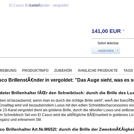
Laden...
141,00
EUR
*
Sofort lieferbar.
ANZEIGEN
?
REIBUNG
PRODUKTINFO
ZUBEHÖR
ÄHNLICHE PRODUKTE
TAGS
sco BrillenstÃ€nder in vergoldet: "Das Auge sieht, was es s
deter Brillenhalter fÃŒr den Schreibtisch: durch die Brille des Lu
en ist bezaubernd, wenn man es durch die richtige Brille sieht", weiÃ der franzÃ¶
roalltag wird voll bezauberndem Luxus mit den edlen Schreibtischaccessoires von
e 23-Karat vergoldet dient als goldene Brille, durch die stilvoller Luxus und zeit
m Schreibtisch Set von El Casco wird die alltÃ€gliche BÃŒroarbeit in goldenes Lich
leganz und erlesenem Stil.
co Brillenhalter Art.Nr.M652l: durch die Brille der ZweckmÃ€Ãigkei