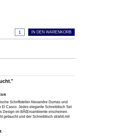
IN DEN WARENKORB
ucht."
xus
sische Schriftsteller Alexandre Dumas und
 El Casco. Jedes elegante Schreibtisch Set
loses Design im BÃŒroambiente erscheinen.
t getaucht und der Schreibtisch strahlt mit
t