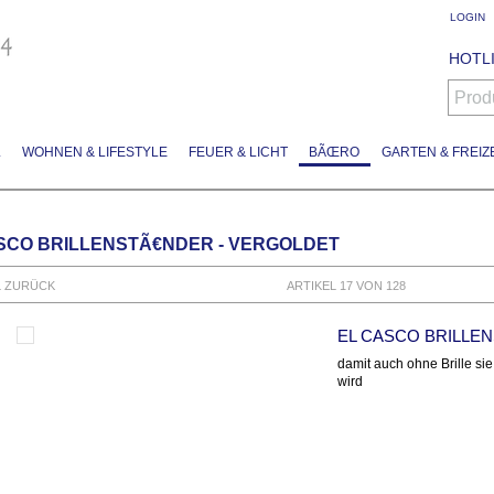
LOGIN
HOTLI
Prod
L
WOHNEN & LIFESTYLE
FEUER & LICHT
BÃŒRO
GARTEN & FREIZE
SCO BRILLENSTÃ€NDER - VERGOLDET
L ZURÜCK
ARTIKEL 17 VON 128
EL CASCO BRILLE
damit auch ohne Brille si
wird