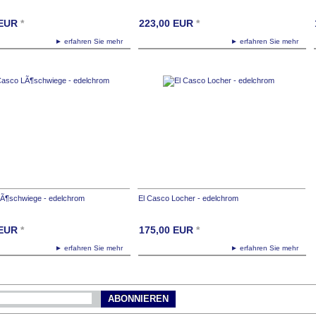
EUR
*
223,00
EUR
*
► erfahren Sie mehr
► erfahren Sie mehr
LÃ¶schwiege - edelchrom
El Casco Locher - edelchrom
EUR
*
175,00
EUR
*
► erfahren Sie mehr
► erfahren Sie mehr
ABONNIEREN