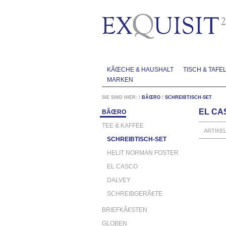
KÃŒCHE & HAUSHALT
TISCH & TAFE
MARKEN
SIE SIND HIER:
/
BÃŒRO
/
SCHREIBTISCH-SET
EL CA
BÃŒRO
TEE & KAFFEE
ARTIKE
SCHREIBTISCH-SET
HELIT NORMAN FOSTER
EL CASCO
DALVEY
SCHREIBGERÃ€TE
BRIEFKÃ€STEN
GLOBEN