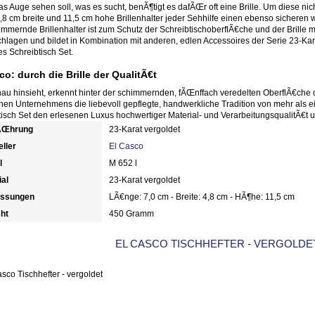
s Auge sehen soll, was es sucht, benÃ¶tigt es dafÃŒr oft eine Brille. Um diese ni
,8 cm breite und 11,5 cm hohe Brillenhalter jeder Sehhilfe einen ebenso sicheren wi
immernde Brillenhalter ist zum Schutz der SchreibtischoberflÃ€che und der Brille 
lagen und bildet in Kombination mit anderen, edlen Accessoires der Serie 23-Karat
s Schreibtisch Set.
co: durch die Brille der QualitÃ€t
au hinsieht, erkennt hinter der schimmernden, fÃŒnffach veredelten OberflÃ€che 
hen Unternehmens die liebevoll gepflegte, handwerkliche Tradition von mehr als 
tisch Set den erlesenen Luxus hochwertiger Material- und VerarbeitungsqualitÃ€t u
ÃŒhrung
23-Karat vergoldet
eller
El Casco
l
M 652 l
ial
23-Karat vergoldet
ssungen
LÃ€nge: 7,0 cm - Breite: 4,8 cm - HÃ¶he: 11,5 cm
ht
450 Gramm
EL CASCO TISCHHEFTER - VERGOLDE