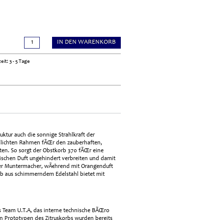
IN DEN WARENKORB
eit: 3 - 5 Tage
ruktur auch die sonnige Strahlkraft der
chlichten Rahmen fÃŒr den zauberhaften,
ten. So sorgt der Obstkorb 370 fÃŒr eine
ischen Duft ungehindert verbreiten und damit
ender Muntermacher, wÃ€hrend mit Orangenduft
rb aus schimmerndem Edelstahl bietet mit
s Team U.T.A, das interne technische BÃŒro
en Prototypen des Zitruskorbs wurden bereits