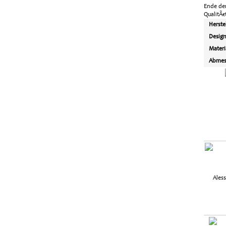
Ende der
QualitÃ€
Herste
Desig
Materi
Abmes