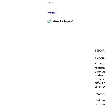
TAGS
Weiter...
BESCHR
Exotis
Der Obst
exotisch
dekorati
strahlen
zu einer
erfÃŒllt
einem D
' Wenn 
Und wenn
der Firm