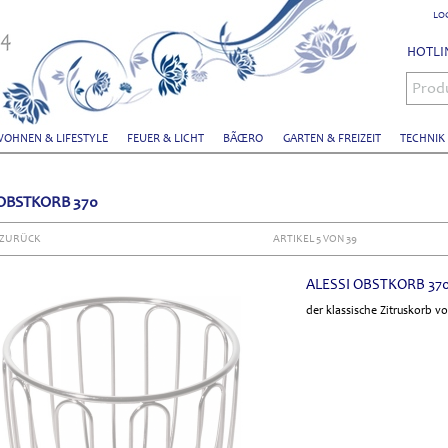
LO
HOTLIN
Prod
OHNEN & LIFESTYLE
FEUER & LICHT
BÃŒRO
GARTEN & FREIZEIT
TECHNIK
 OBSTKORB 370
 ZURÜCK
ARTIKEL 5 VON 39
ALESSI OBSTKORB 37
der klassische Zitruskorb vo