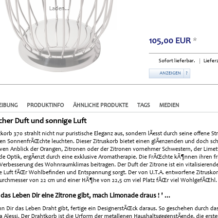
Laden...
105,00
EUR
*
Sofort lieferbar.
Lieferz
ANZEIGEN
?
EIBUNG
PRODUKTINFO
ÄHNLICHE PRODUKTE
TAGS
MEDIEN
cher Duft und sonnige Luft
korb 370 strahlt nicht nur puristische Eleganz aus, sondern lÃ€sst durch seine offene St
en SonnenfrÃŒchte leuchten. Dieser Zitruskorb bietet einen glÃ€nzenden und doch s
ven Anblick der Orangen, Zitronen oder der Zitronen vornehmer Schwestern, der Limet
de Optik, ergÃ€nzt durch eine exklusive Aromatherapie. Die FrÃŒchte kÃ¶nnen ihren fr
 Verbesserung des Wohnraumklimas beitragen. Der Duft der Zitrone ist ein vitalisier
e Luft fÃŒr Wohlbefinden und Entspannung sorgt. Der von U.T.A. entworfene Zitrusko
urchmesser von 22 cm und einer HÃ¶he von 22,5 cm viel Platz fÃŒr viel WohlgefÃŒhl.
das Leben Dir eine Zitrone gibt, mach Limonade draus ! ' ...
 Dir das Leben Draht gibt, fertige ein DesignerstÃŒck daraus. So geschehen durch da
a Alessi. Der Drahtkorb ist die Urform der metallenen HaushaltsgegenstÃ€nde, die erst