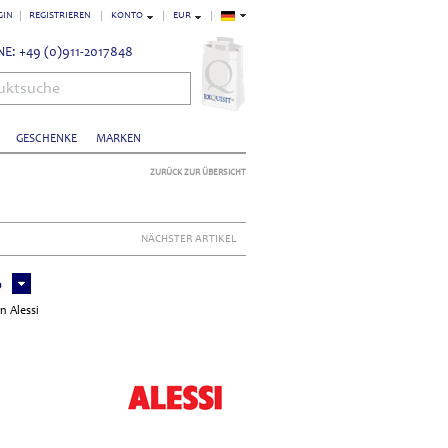
GIN
REGISTRIEREN
KONTO
EUR
E: +49 (0)911-2017848
uktsuche
GESCHENKE
MARKEN
ZURÜCK ZUR ÜBERSICHT
NÄCHSTER ARTIKEL
0
n Alessi