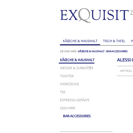
KÃŒCHE & HAUSHALT
TISCH & TAFEL
W
SIE SIND HIER:
/
KÃŒCHE & HAUSHALT
/
BAR-ACCESSOIRES
ALESSI
KÃŒCHE & HAUSHALT
MESSER & ZUBEHÃ¶R
ARTIKEL
TOASTER
WERKZEUGE
TEE
ESPRESSO GERÃ€TE
GESCHIRR
BAR-ACCESSOIRES