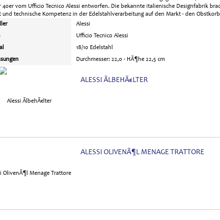
 40er vom Ufficio Tecnico Alessi entworfen. Die bekannte italienische Designfabrik b
t und technische Kompetenz in der Edelstahlverarbeitung auf den Markt - den Obstkorb
ller
Alessi
n
Ufficio Tecnico Alessi
al
18/10 Edelstahl
sungen
Durchmesser: 22,0 - HÃ¶he 22,5 cm
ALESSI ÃLBEHÃ€LTER
ALESSI OLIVENÃ¶L MENAGE TRATTORE