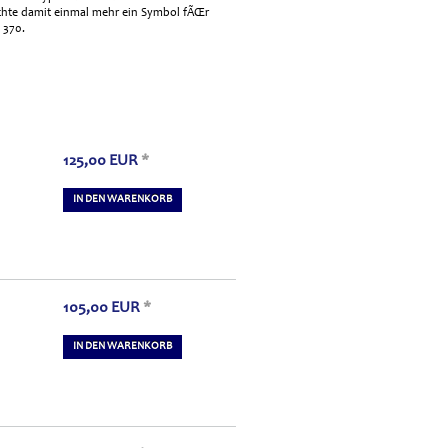
rachte damit einmal mehr ein Symbol fÃŒr
 370.
125,00
EUR
*
IN DEN WARENKORB
105,00
EUR
*
IN DEN WARENKORB