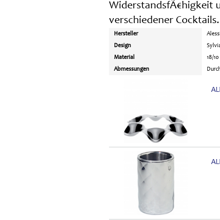
WiderstandsfÃ€higkeit u
verschiedener Cocktails.
Hersteller
Aless
Design
Sylvi
Material
18/10
Abmessungen
Durc
AL
AL