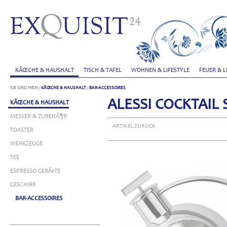
KÃŒCHE & HAUSHALT
TISCH & TAFEL
WOHNEN & LIFESTYLE
FEUER & L
SIE SIND HIER:
/
KÃŒCHE & HAUSHALT
/
BAR-ACCESSOIRES
ALESSI COCKTAIL
KÃŒCHE & HAUSHALT
MESSER & ZUBEHÃ¶R
ARTIKEL ZURÜCK
TOASTER
WERKZEUGE
TEE
ESPRESSO GERÃ€TE
GESCHIRR
BAR-ACCESSOIRES