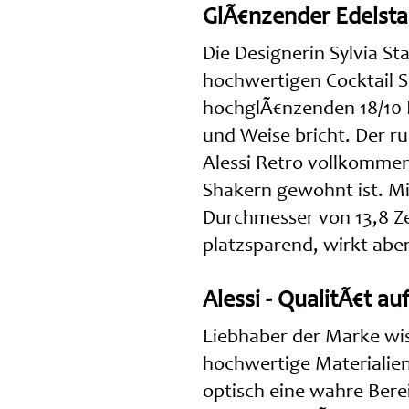
GlÃ€nzender Edelstah
Die Designerin Sylvia S
hochwertigen Cocktail 
hochglÃ€nzenden 18/10 E
und Weise bricht. Der 
Alessi Retro vollkomme
Shakern gewohnt ist. M
Durchmesser von 13,8 Ze
platzsparend, wirkt abe
Alessi - QualitÃ€t a
Liebhaber der Marke wis
hochwertige Materialien 
optisch eine wahre Bere