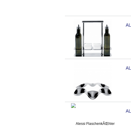
A
AL
A