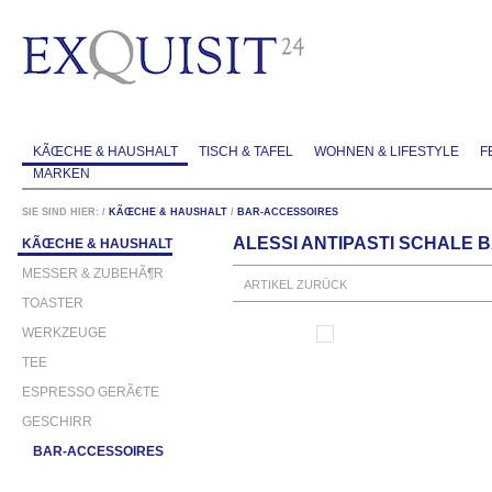
KÃŒCHE & HAUSHALT
TISCH & TAFEL
WOHNEN & LIFESTYLE
F
MARKEN
SIE SIND HIER:
/
KÃŒCHE & HAUSHALT
/
BAR-ACCESSOIRES
ALESSI ANTIPASTI SCHALE
KÃŒCHE & HAUSHALT
MESSER & ZUBEHÃ¶R
ARTIKEL ZURÜCK
TOASTER
WERKZEUGE
TEE
ESPRESSO GERÃ€TE
GESCHIRR
BAR-ACCESSOIRES