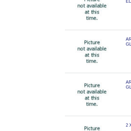
ED
A
GL
A
GL
2 