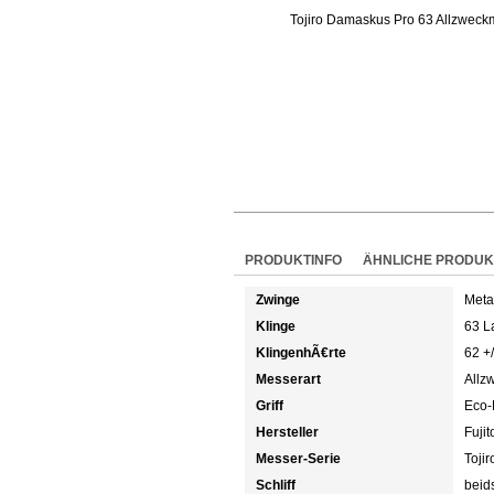
PRODUKTINFO
ÄHNLICHE PRODUK
Zwinge
Meta
Klinge
63 L
KlingenhÃ€rte
62 +
Messerart
Allz
Griff
Eco-
Hersteller
Fujit
Messer-Serie
Toji
Schliff
beids