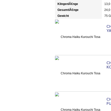
KlingenlÃ€nge
13,0
GesamtlÃ€nge
24,0
Gewicht
75 
C
YA
C
K
C
FU