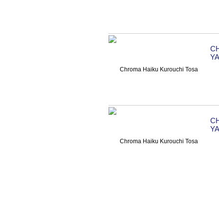
C
YA
C
YA