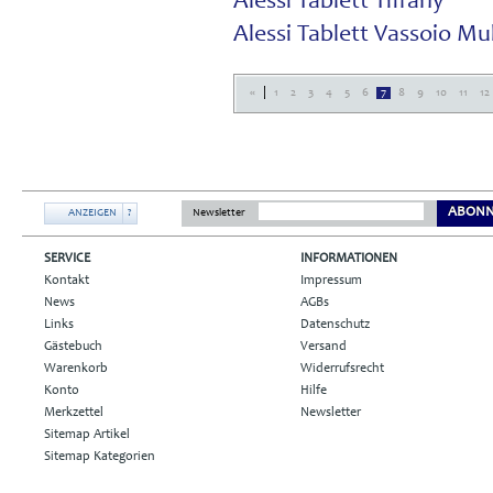
Alessi Tablett Tiffany
Alessi Tablett Vassoio Mu
|
«
1
2
3
4
5
6
7
8
9
10
11
12
ABONN
ANZEIGEN
?
Newsletter
SERVICE
INFORMATIONEN
Kontakt
Impressum
News
AGBs
Links
Datenschutz
Gästebuch
Versand
Warenkorb
Widerrufsrecht
Konto
Hilfe
Merkzettel
Newsletter
Sitemap Artikel
Sitemap Kategorien