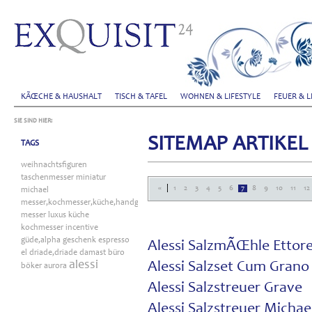
KÃŒCHE & HAUSHALT
TISCH & TAFEL
WOHNEN & LIFESTYLE
FEUER & L
SIE SIND HIER:
SITEMAP ARTIKE
TAGS
weihnachtsfiguren
taschenmesser
miniatur
|
«
1
2
3
4
5
6
7
8
9
10
11
12
michael
messer,kochmesser,küche,handgefertigt
messer
luxus
küche
kochmesser
incentive
güde,alpha
geschenk
espresso
Alessi SalzmÃŒhle Ettore
el
driade,driade
damast
büro
alessi
Alessi Salzset Cum Grano 
böker
aurora
Alessi Salzstreuer Grave
Alessi Salzstreuer Michae