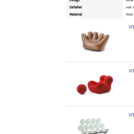
Design
Alvar
Zeitalter
von 1
Material
Holz
VI
VI
VI