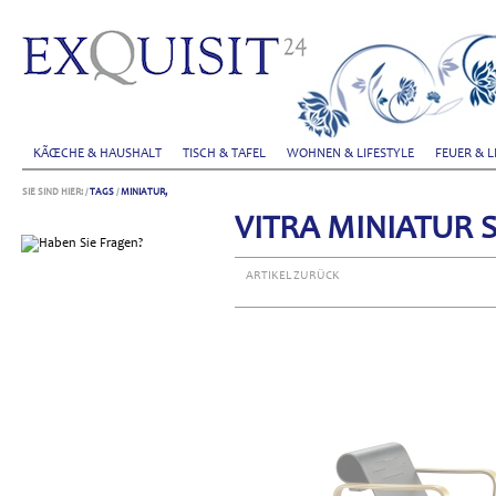
KÃŒCHE & HAUSHALT
TISCH & TAFEL
WOHNEN & LIFESTYLE
FEUER & L
SIE SIND HIER:
/
TAGS
/
MINIATUR,
VITRA MINIATUR S
ARTIKEL ZURÜCK