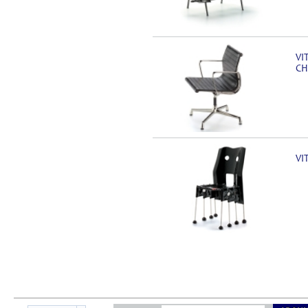
VI
CH
VI