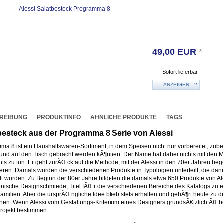
49,00
EUR
*
Sofort lieferbar.
ANZEIGEN
?
REIBUNG
PRODUKTINFO
ÄHNLICHE PRODUKTE
TAGS
besteck aus der Programma 8 Serie von Alessi
a 8 ist ein Haushaltswaren-Sortiment, in dem Speisen nicht nur vorbereitet, zuber
t und auf den Tisch gebracht werden kÃ¶nnen. Der Name hat dabei nichts mit den M
nts zu tun. Er geht zurÃŒck auf die Methode, mit der Alessi in den 70er Jahren be
rieren. Damals wurden die verschiedenen Produkte in Typologien unterteilt, die d
ilt wurden. Zu Beginn der 80er Jahre bildeten die damals etwa 650 Produkte von 
ienische Designschmiede, Titel fÃŒr die verschiedenen Bereiche des Katalogs zu en
familien. Aber die ursprÃŒngliche Idee blieb stets erhalten und gehÃ¶rt heute zu
en: Wenn Alessi vom Gestaltungs-Kriterium eines Designers grundsÃ€tzlich ÃŒber
rojekt bestimmen.