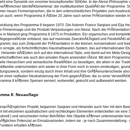
teht eine Dynamik von enormer konzeptioneller StÃ€rke. In der Alessi-Philosophie v
ewÃ¶hnlichen IdentitÃ€tsmerkmal: der multikulturellen QualitÃ€t der Programme. 
mer neuen Formensprachen, die in den unterschiedlichen Projekten zum Ausdruck 
nun auch, wenn Programma 8 ÃŒber 20 Jahre nach seiner PrÃ€sentation wieder i
wicklung des Programma 8 begann 1970. Die Autoren Franco Sargiani und Eija Hela
s Firmenimage und die Produkt-Verpackungen von Alessi. Nach der PrÃ€sentation 
le in Mailand ging Programma 8 1975 in Produktion. Ein organisches und komplette
tsgegenstÃ€nde entstand, das auf maximale ZweckmÃ€Ãigkeit und FlexibilitÃ€t ab
ramm, das zum Zeitpunkt der PrÃ€sentation in der kleinen, konservativen und traditi
 erregte, als fortschrittlichstes Haushaltswaren-System, das auf internationaler Eb
a Helander stÃŒtzten sich auf den International Style, und damit auf ein Meta-Desi
ellschaftlichen wie auch den privaten Raum anwenden lÃ€sst. Mit dem Programma
elle Hierarchien und semantische RealitÃ€ten zu beseitigen, die allein in der Tradi
ektfamilie unterscheiden sich weder in ihrer Form noch in einem eindeutigen, grund
ungszweck, sondern einzig durch ihren Inhalt und ihre GrÃ¶Ãenunterschiede al
wir einer radikalen Neutralisierung der Form gegenÃŒber, die zu einer VervielfÃ€l
gramma 8 kÃ¶nnen Speisen serviert, vorbereitet, gekocht und aufbewahrt werden.
amma 8: Neuauflage
ursprÃŒnglichen Projekt, begannen Sargiani und Helander auch hier mit dem Basi
it mit einzelnen quadratischen und rechteckigen Elementen entwickelten sie eine Seri
ebrett ) und verschieden hoher BehÃ€lter. Alle Objekte kÃ¶nnen untereinander kom
mÃ¶gliches Potenzial an Einsatzvarianten, indem sie - je nach Zusammenstellung - 
Funktion erhalten kÃ¶nnen.