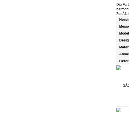
Die Far
harmoni
ZunÃ€chs
Herst
Messe
Model
Desig
Mater
Abme
Liefe