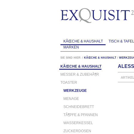
KÃŒCHE & HAUSHALT
TISCH & TAFE
MARKEN
SIE SIND HIER:
/
KÃŒCHE & HAUSHALT
/
WERKZEU
ALESS
KÃŒCHE & HAUSHALT
MESSER & ZUBEHÃ¶R
ARTIKE
TOASTER
WERKZEUGE
MENAGE
SCHNEIDEBRETT
TÃ¶PFE & PFANNEN
WASSERKESSEL
ZUCKERDOSEN