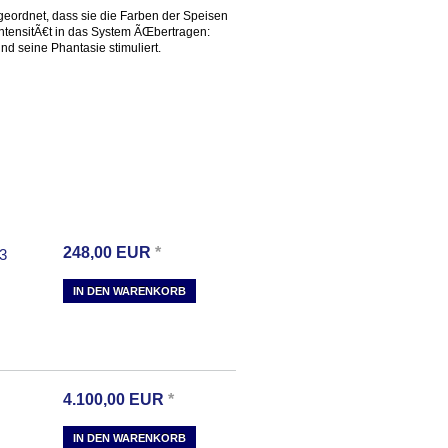
geordnet, dass sie die Farben der Speisen
ntensitÃ€t in das System ÃŒbertragen:
nd seine Phantasie stimuliert.
248,00
EUR
*
3
IN DEN WARENKORB
4.100,00
EUR
*
IN DEN WARENKORB