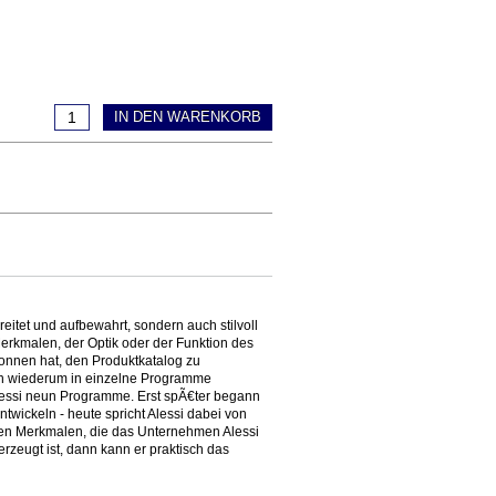
IN DEN WARENKORB
eitet und aufbewahrt, sondern auch stilvoll
erkmalen, der Optik oder der Funktion des
gonnen hat, den Produktkatalog zu
ann wiederum in einzelne Programme
Alessi neun Programme. Erst spÃ€ter begann
twickeln - heute spricht Alessi dabei von
 den Merkmalen, die das Unternehmen Alessi
zeugt ist, dann kann er praktisch das