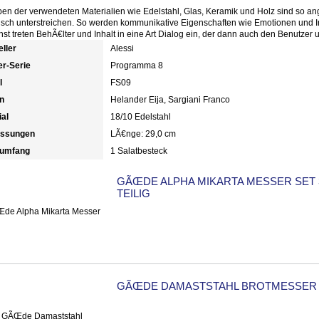
ben der verwendeten Materialien wie Edelstahl, Glas, Keramik und Holz sind so an
sch unterstreichen. So werden kommunikative Eigenschaften wie Emotionen und I
t treten BehÃ€lter und Inhalt in eine Art Dialog ein, der dann auch den Benutzer u
eller
Alessi
r-Serie
Programma 8
l
FS09
n
Helander Eija, Sargiani Franco
ial
18/10 Edelstahl
ssungen
LÃ€nge: 29,0 cm
rumfang
1 Salatbesteck
GÃŒDE ALPHA MIKARTA MESSER SET 
TEILIG
GÃŒDE DAMASTSTAHL BROTMESSER