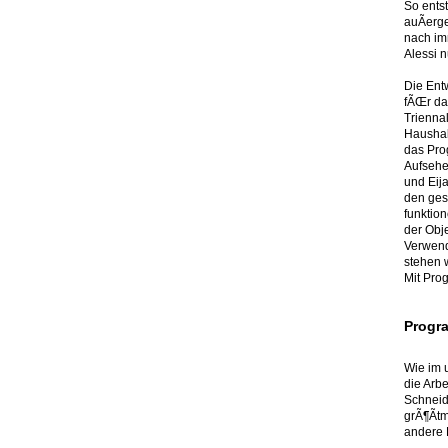
So ents
auÃerg
nach im
Alessi 
Die Ent
fÃŒr da
Trienna
Haushal
das Prog
Aufsehen
und Eij
den ges
funktion
der Obj
Verwend
stehen 
Mit Pro
Progr
Wie im 
die Arbe
Schneid
grÃ¶Ãt
andere 