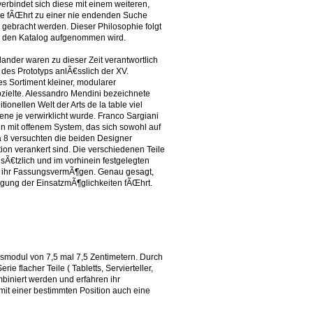
erbindet sich diese mit einem weiteren,
Sie fÃŒhrt zu einer nie endenden Suche
gebracht werden. Dieser Philosophie folgt
n den Katalog aufgenommen wird.
nder waren zu dieser Zeit verantwortlich
des Prototyps anlÃ€sslich der XV.
s Sortiment kleiner, modularer
zielte. Alessandro Mendini bezeichnete
onellen Welt der Arts de la table viel
ene je verwirklicht wurde. Franco Sargiani
gn mit offenem System, das sich sowohl auf
 8 versuchten die beiden Designer
tion verankert sind. Die verschiedenen Teile
sÃ€tzlich und im vorhinein festgelegten
so ihr FassungsvermÃ¶gen. Genau gesagt,
tigung der EinsatzmÃ¶glichkeiten fÃŒhrt.
smodul von 7,5 mal 7,5 Zentimetern. Durch
e flacher Teile ( Tabletts, Servierteller,
biniert werden und erfahren ihr
mit einer bestimmten Position auch eine