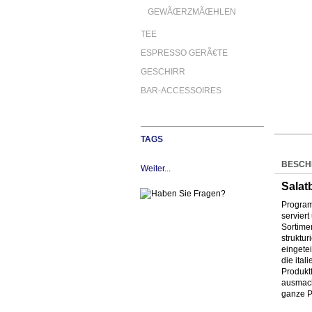
GEWÃŒRZMÃŒHLEN
TEE
ESPRESSO GERÃ€TE
GESCHIRR
BAR-ACCESSOIRES
TAGS
BESCH
Weiter...
Salat
Programm
servier
Sortime
struktu
eingete
die ital
Produkt
ausmach
ganze P