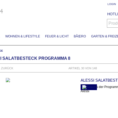
LOGIN
HOTLI
Prod
L
WOHNEN & LIFESTYLE
FEUER & LICHT
BÃŒRO
GARTEN & FREIZE
GE
I SALATBESTECK PROGRAMMA 8
L ZURÜCK
ARTIKEL 30 VON 148
ALESSI SALATBES
Besteck aus der Program
Alessi