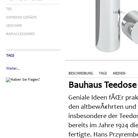
TEE
Laden...
ESPRESSO GERÃ€TE
GESCHIRR
BAR-ACCESSOIRES
TAGS
Weiter...
BESCHREIBUNG
TAGS
MEDIEN
Bauhaus Teedose 
Geniale Ideen fÃŒr prak
den altbewÃ€hrten und 
insbesondere der Teedos
bereits im Jahre 1924 
fertigte. Hans Przyremb