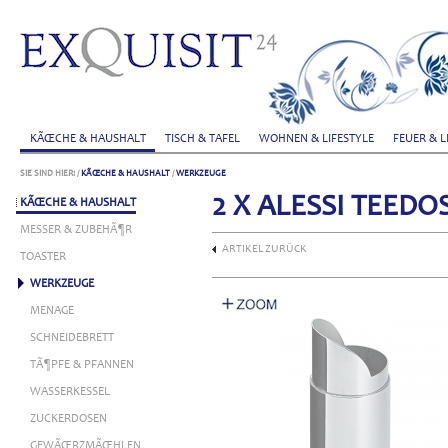
KÃŒCHE & HAUSHALT
TISCH & TAFEL
WOHNEN & LIFESTYLE
FEUER & L
SIE SIND HIER:
/
KÃŒCHE & HAUSHALT
/
WERKZEUGE
2 X ALESSI TEED
KÃŒCHE & HAUSHALT
MESSER & ZUBEHÃ¶R
ARTIKEL ZURÜCK
TOASTER
WERKZEUGE
MENAGE
SCHNEIDEBRETT
TÃ¶PFE & PFANNEN
WASSERKESSEL
ZUCKERDOSEN
GEWÃŒRZMÃŒHLEN