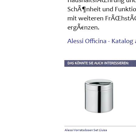
HaushaltsfÃŒhrung und e
SchÃ¶nheit und Funktion
mit weiteren FrÃŒhstÃŒc
ergÃ€nzen.
Alessi Officina - Katalo
DAS KÖNNTE SIE AUCH INTERESSIEREN:
Alessi Vorratsdosen Set Lluisa