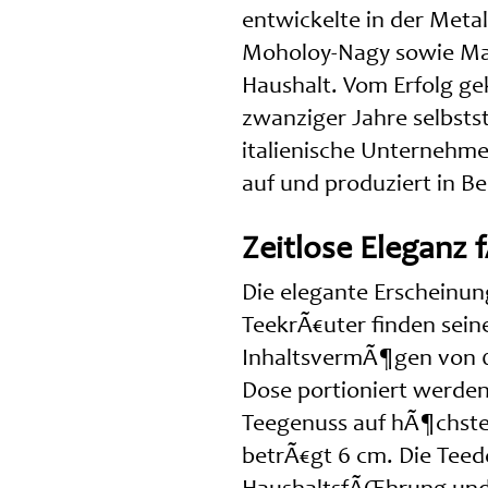
entwickelte in der Meta
Moholoy-Nagy sowie Mar
Haushalt. Vom Erfolg ge
zwanziger Jahre selbsts
italienische Unternehm
auf und produziert in Be
Zeitlose Eleganz 
Die elegante Erscheinung
TeekrÃ€uter finden seine
InhaltsvermÃ¶gen von 0,
Dose portioniert werden 
Teegenuss auf hÃ¶chste
betrÃ€gt 6 cm. Die Teed