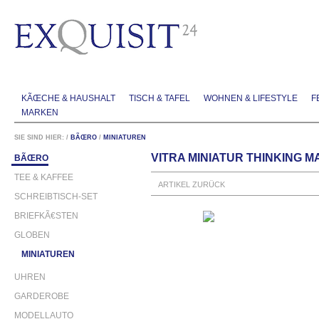
KÃŒCHE & HAUSHALT
TISCH & TAFEL
WOHNEN & LIFESTYLE
F
MARKEN
SIE SIND HIER:
/
BÃŒRO
/
MINIATUREN
VITRA MINIATUR THINKING M
BÃŒRO
TEE & KAFFEE
ARTIKEL ZURÜCK
SCHREIBTISCH-SET
BRIEFKÃ€STEN
GLOBEN
MINIATUREN
UHREN
GARDEROBE
MODELLAUTO