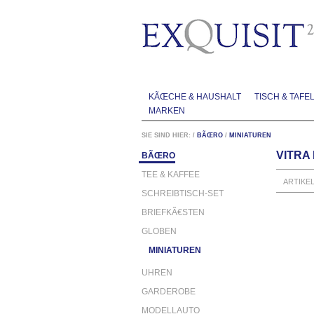
KÃŒCHE & HAUSHALT
TISCH & TAFE
MARKEN
SIE SIND HIER:
/
BÃŒRO
/
MINIATUREN
VITRA
BÃŒRO
TEE & KAFFEE
ARTIKE
SCHREIBTISCH-SET
BRIEFKÃ€STEN
GLOBEN
MINIATUREN
UHREN
GARDEROBE
MODELLAUTO