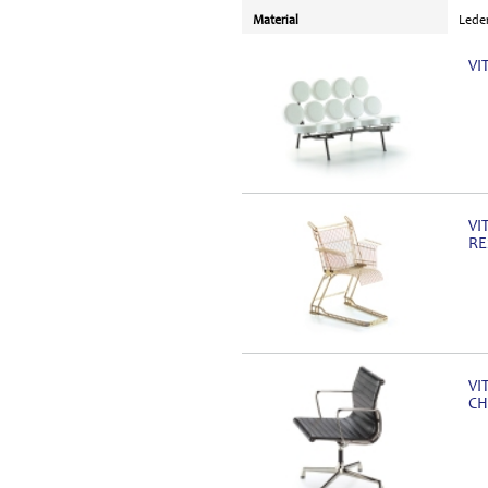
Material
Lede
VI
VI
RE
VI
CH