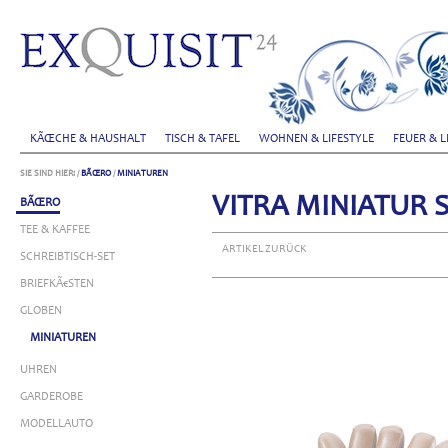
KÃŒCHE & HAUSHALT
TISCH & TAFEL
WOHNEN & LIFESTYLE
FEUER & L
SIE SIND HIER:
/
BÃŒRO
/
MINIATUREN
VITRA MINIATUR 
BÃŒRO
TEE & KAFFEE
ARTIKEL ZURÜCK
SCHREIBTISCH-SET
BRIEFKÃ€STEN
GLOBEN
MINIATUREN
UHREN
GARDEROBE
MODELLAUTO