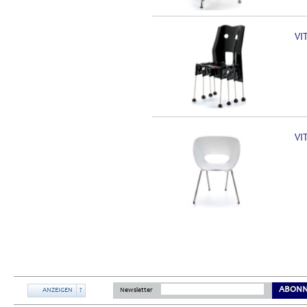
VI
VI
ABONN
ANZEIGEN
?
Newsletter