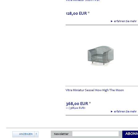
Vitra Miniatur Stuhl First
128,00
EUR
*
► erfahren Sie meh
Vitra Miniatur Sessel How High The Moon
368,00
EUR
*
1 1 | 368,00
EUR
/1
► erfahren Sie meh
ABONN
ANZEIGEN
?
Newsletter