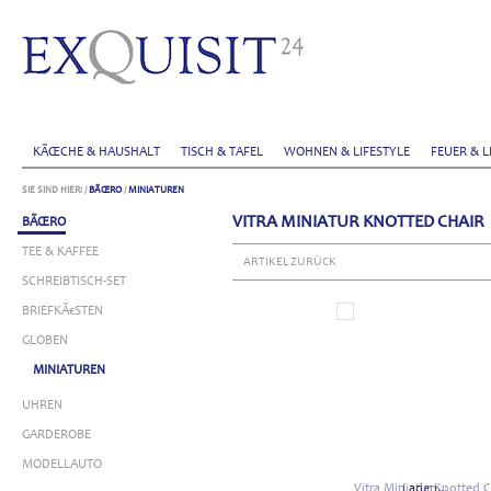
KÃŒCHE & HAUSHALT
TISCH & TAFEL
WOHNEN & LIFESTYLE
FEUER & L
SIE SIND HIER:
/
BÃŒRO
/
MINIATUREN
VITRA MINIATUR KNOTTED CHAIR
BÃŒRO
TEE & KAFFEE
ARTIKEL ZURÜCK
SCHREIBTISCH-SET
BRIEFKÃ€STEN
GLOBEN
MINIATUREN
UHREN
GARDEROBE
MODELLAUTO
Laden...