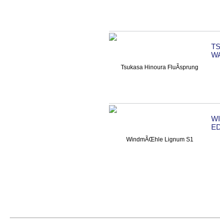
T
WA
W
E