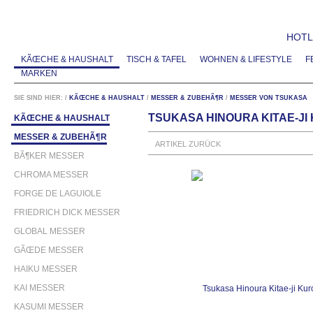
HOTLI
KÃŒCHE & HAUSHALT
TISCH & TAFEL
WOHNEN & LIFESTYLE
F
MARKEN
SIE SIND HIER:
/
KÃŒCHE & HAUSHALT
/
MESSER & ZUBEHÃ¶R
/
MESSER VON TSUKASA
TSUKASA HINOURA KITAE-J
KÃŒCHE & HAUSHALT
MESSER & ZUBEHÃ¶R
ARTIKEL ZURÜCK
BÃ¶KER MESSER
CHROMA MESSER
FORGE DE LAGUIOLE
FRIEDRICH DICK MESSER
GLOBAL MESSER
GÃŒDE MESSER
HAIKU MESSER
KAI MESSER
KASUMI MESSER