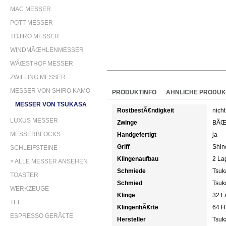
MAC MESSER
POTT MESSER
TOJIRO MESSER
WINDMÃŒHLENMESSER
WÃŒSTHOF MESSER
ZWILLING MESSER
MESSER VON SHIRO KAMO
PRODUKTINFO
ÄHNLICHE PRODUK
MESSER VON TSUKASA
RostbestÃ€ndigkeit
nicht
LUXUS MESSER
Zwinge
BÃŒf
MESSERBLOCKS
Handgefertigt
ja
Griff
Shin
SCHLEIFSTEINE
Klingenaufbau
2 La
> ALLE MESSER ANSEHEN
Schmiede
Tsuk
TOASTER
Schmied
Tsuk
WERKZEUGE
Klinge
32 L
TEE
KlingenhÃ€rte
64 H
ESPRESSO GERÃ€TE
Hersteller
Tsuk