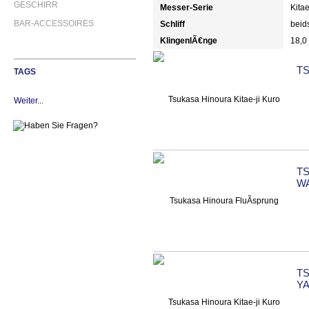
GESCHIRR
Messer-Serie
Kitae
BAR-ACCESSOIRES
Schliff
beids
KlingenlÃ€nge
18,0
TS
TAGS
Weiter...
TS
WA
TS
YA