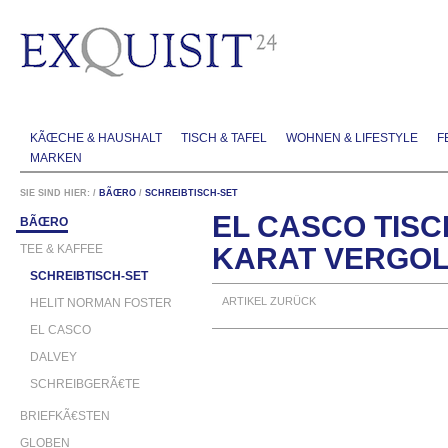
KÃŒCHE & HAUSHALT
TISCH & TAFEL
WOHNEN & LIFESTYLE
F
MARKEN
SIE SIND HIER:
/
BÃŒRO
/
SCHREIBTISCH-SET
EL CASCO TISC
BÃŒRO
TEE & KAFFEE
KARAT VERGO
SCHREIBTISCH-SET
ARTIKEL ZURÜCK
HELIT NORMAN FOSTER
EL CASCO
DALVEY
SCHREIBGERÃ€TE
BRIEFKÃ€STEN
GLOBEN