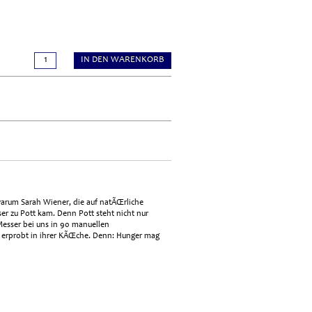
IN DEN WARENKORB
warum Sarah Wiener, die auf natÃŒrliche
ser zu Pott kam. Denn Pott steht nicht nur
Messer bei uns in 90 manuellen
t erprobt in ihrer KÃŒche. Denn: Hunger mag