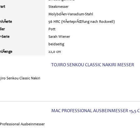
art
Steakmesser
MolybdÃ€n-Vanadium-Stahl
nhÃ€rte
56 HRC (HÃ€rteprÃŒfung nach Rockwell)
ller
Pott
-Serie
Sarah Wiener
beidseitig
nlÃ€nge
22,0 cm
TOJIRO SENKOU CLASSIC NAKIRI MESSER
MAC PROFESSIONAL AUSBEINMESSER 15,5 