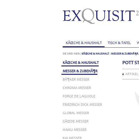
KÃŒCHE & HAUSHALT
TISCH & TAFEL
W
SIE SIND HIER:
/
KÃŒCHE & HAUSHALT
/
MESSER & ZUBEHÃ¶R
POTT S
KÃŒCHE & HAUSHALT
MESSER & ZUBEHÃ¶R
ARTIKEL
BÃ¶KER MESSER
CHROMA MESSER
FORGE DE LAGUIOLE
FRIEDRICH DICK MESSER
GLOBAL MESSER
GÃŒDE MESSER
HAIKU MESSER
KAI MESSER