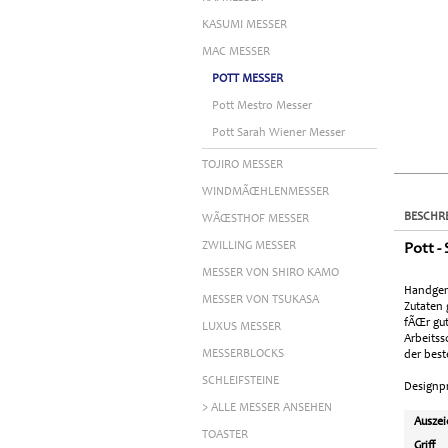
KASUMI MESSER
MAC MESSER
POTT MESSER
Pott Mestro Messer
Pott Sarah Wiener Messer
TOJIRO MESSER
WINDMÃŒHLENMESSER
BESCHR
WÃŒSTHOF MESSER
ZWILLING MESSER
Pott -
MESSER VON SHIRO KAMO
Handgema
MESSER VON TSUKASA
Zutaten 
fÃŒr gut
LUXUS MESSER
Arbeitss
MESSERBLOCKS
der best
SCHLEIFSTEINE
Designpr
> ALLE MESSER ANSEHEN
Ausze
TOASTER
Griff