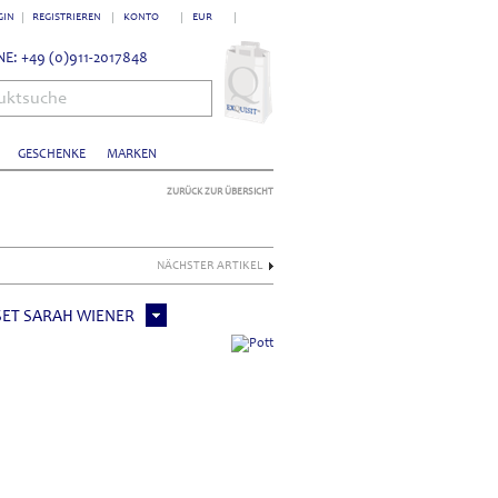
GIN
REGISTRIEREN
KONTO
EUR
E: +49 (0)911-2017848
uktsuche
GESCHENKE
MARKEN
ZURÜCK ZUR ÜBERSICHT
NÄCHSTER ARTIKEL
SET SARAH WIENER