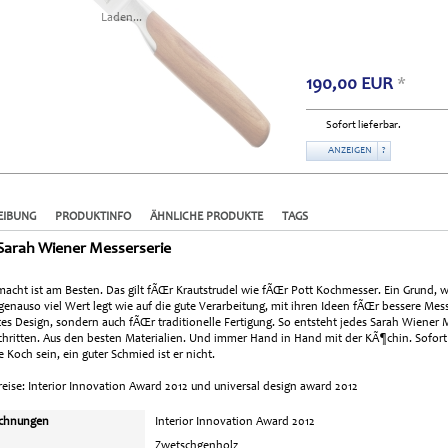
Laden...
190,00
EUR
*
Sofort lieferbar.
ANZEIGEN
?
EIBUNG
PRODUKTINFO
ÄHNLICHE PRODUKTE
TAGS
 Sarah Wiener Messerserie
cht ist am Besten. Das gilt fÃŒr Krautstrudel wie fÃŒr Pott Kochmesser. Ein Grund, 
genauso viel Wert legt wie auf die gute Verarbeitung, mit ihren Ideen fÃŒr bessere Mes
es Design, sondern auch fÃŒr traditionelle Fertigung. So entsteht jedes Sarah Wiener 
chritten. Aus den besten Materialien. Und immer Hand in Hand mit der KÃ¶chin. Sofor
e Koch sein, ein guter Schmied ist er nicht.
eise: Interior Innovation Award 2012 und universal design award 2012
ichnungen
Interior Innovation Award 2012
Zwetschgenholz