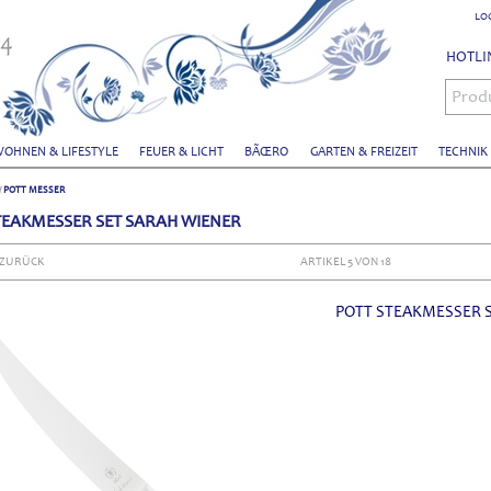
LO
HOTLIN
Prod
OHNEN & LIFESTYLE
FEUER & LICHT
BÃŒRO
GARTEN & FREIZEIT
TECHNIK
/
POTT MESSER
TEAKMESSER SET SARAH WIENER
 ZURÜCK
ARTIKEL 5 VON 18
POTT STEAKMESSER 