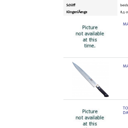
Schliff
beids
KlingenlÃ€nge
8,5 
MA
MA
TO
D