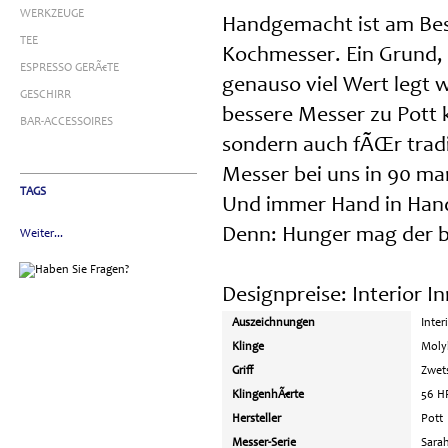
WERKZEUGE
Handgemacht ist am Best
TEE
Kochmesser. Ein Grund,
ESPRESSO GERÃ€TE
genauso viel Wert legt w
GESCHIRR
bessere Messer zu Pott 
BAR-ACCESSOIRES
sondern auch fÃŒr tradi
Messer bei uns in 90 ma
TAGS
Und immer Hand in Hand
Denn: Hunger mag der bes
Weiter...
Designpreise: Interior 
Auszeichnungen
Inter
Klinge
Moly
Griff
Zwet
KlingenhÃ€rte
56 H
Hersteller
Pott
Messer-Serie
Sara