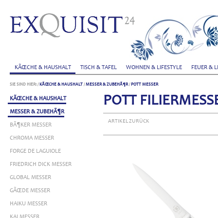
KÃŒCHE & HAUSHALT
TISCH & TAFEL
WOHNEN & LIFESTYLE
FEUER & L
SIE SIND HIER:
/
KÃŒCHE & HAUSHALT
/
MESSER & ZUBEHÃ¶R
/
POTT MESSER
POTT FILIERMESS
KÃŒCHE & HAUSHALT
MESSER & ZUBEHÃ¶R
ARTIKEL ZURÜCK
BÃ¶KER MESSER
CHROMA MESSER
FORGE DE LAGUIOLE
FRIEDRICH DICK MESSER
GLOBAL MESSER
GÃŒDE MESSER
HAIKU MESSER
KAI MESSER