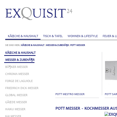
KÃŒCHE & HAUSHALT
TISCH & TAFEL
WOHNEN & LIFESTYLE
FEUER & L
SIE SIND HIER:
/
KÃŒCHE & HAUSHALT
/
MESSER & ZUBEHÃ¶R
/
POTT MESSER
KÃŒCHE & HAUSHALT
MESSER & ZUBEHÃ¶R
BÃ¶KER MESSER
CHROMA MESSER
FORGE DE LAGUIOLE
FRIEDRICH DICK MESSER
POTT MESTRO MESSER
POTT SA
GLOBAL MESSER
GÃŒDE MESSER
POTT MESSER - KOCHMESSER AUS
HAIKU MESSER
KAI MESSER