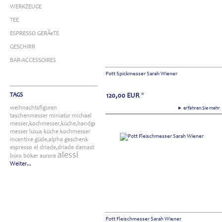
WERKZEUGE
TEE
ESPRESSO GERÃ€TE
GESCHIRR
BAR-ACCESSOIRES
Pott Spickmesser Sarah Wiener
TAGS
120,00
EUR
*
weihnachtsfiguren
► erfahren Sie meh
taschenmesser
miniatur
michael
messer,kochmesser,küche,handgefertigt
messer
luxus
küche
kochmesser
incentive
güde,alpha
geschenk
espresso
el
driade,driade
damast
alessi
büro
böker
aurora
Weiter...
Pott Fleischmesser Sarah Wiener