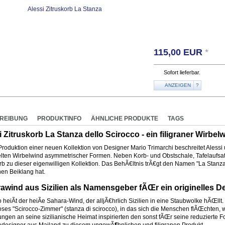
115,00
EUR
*
Sofort lieferbar.
ANZEIGEN
?
REIBUNG
PRODUKTINFO
ÄHNLICHE PRODUKTE
TAGS
i Zitruskorb La Stanza dello Scirocco - ein filigraner Wirbel
 Produktion einer neuen Kollektion von Designer Mario Trimarchi beschreitet Ale
elten Wirbelwind asymmetrischer Formen. Neben Korb- und Obstschale, Tafelaufsatz
orb zu dieser eigenwilligen Kollektion. Das BehÃ€ltnis trÃ€gt den Namen "La Stanza
hen Beiklang hat.
awind aus Sizilien als Namensgeber fÃŒr ein originelles D
 heiÃt der heiÃe Sahara-Wind, der alljÃ€hrlich Sizilien in eine Staubwolke hÃŒllt.
loses "Scirocco-Zimmer" (stanza di scirocco), in das sich die Menschen flÃŒchten,
ungen an seine sizilianische Heimat inspirierten den sonst fÃŒr seine reduzierte
iedesigner aus Mailand zu diesem ungewÃ¶hnlichen und filigranen Produkt.