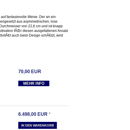
 auf fantasievolle Weise. Der an ein
engesetzt aus asymmetrischen, lose
 Durchmesser von 22,6 cm und ist knapp
tivation fÃŒr diesen ausgefallenen Ansatz
ivitÃ€t auch beim Design schÃ€tzt, wird
70,00
EUR
MEHR INFO
6.498,00
EUR
*
IN DEN WARENKORB