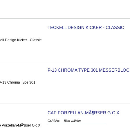
TECKELL DESIGN KICKER - CLASSIC
P-13 CHROMA TYPE 301 MESSERBLOC
CAP PORZELLAN-MÃ¶RSER G C X
GrÃ¶Ãe:
Bitte wählen