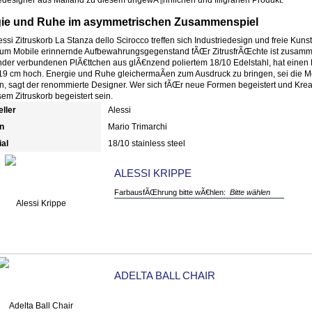
ie und Ruhe im asymmetrischen Zusammenspiel
ssi Zitruskorb La Stanza dello Scirocco treffen sich Industriedesign und freie Kunst
um Mobile erinnernde Aufbewahrungsgegenstand fÃŒr ZitrusfrÃŒchte ist zusamm
nder verbundenen PlÃ€ttchen aus glÃ€nzend poliertem 18/10 Edelstahl, hat einen
9 cm hoch. Energie und Ruhe gleichermaÃen zum Ausdruck zu bringen, sei die Mo
, sagt der renommierte Designer. Wer sich fÃŒr neue Formen begeistert und Kreat
em Zitruskorb begeistert sein.
eller
Alessi
n
Mario Trimarchi
ial
18/10 stainless steel
ALESSI KRIPPE
FarbausfÃŒhrung bitte wÃ€hlen:
Bitte wählen
ADELTA BALL CHAIR