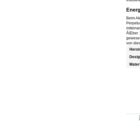
Energ
Beim Ale
Perpetu
miteina
ÃŒber 1
gewesen
von dies
Herst
Desig
Mater