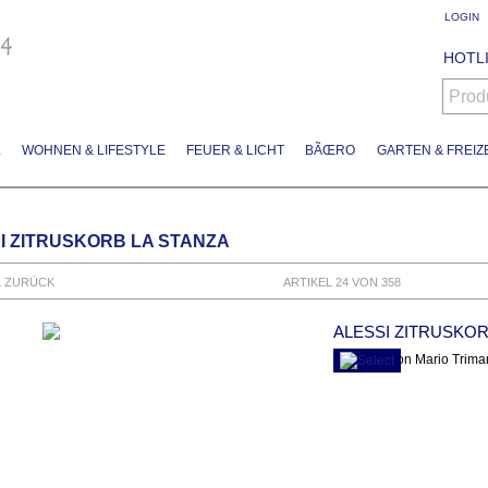
LOGIN
HOTLI
Prod
L
WOHNEN & LIFESTYLE
FEUER & LICHT
BÃŒRO
GARTEN & FREIZE
I ZITRUSKORB LA STANZA
L ZURÜCK
ARTIKEL 24 VON 358
ALESSI ZITRUSKOR
Obstkorb von Mario Trima