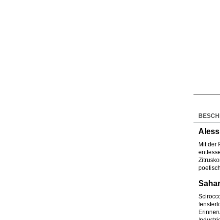
BESCH
Aless
Mit der
entfess
Zitrusk
poetisc
Sahar
Scirocco
fenster
Erinner
Industr