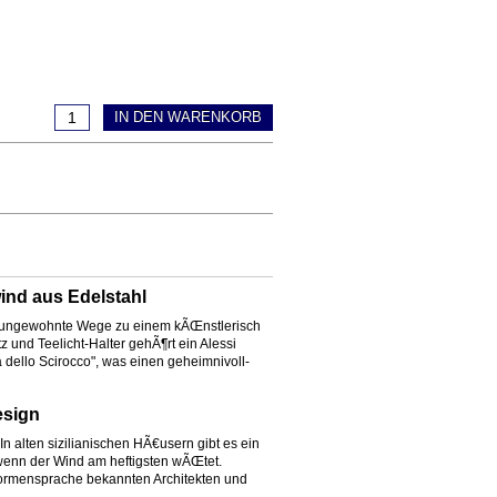
IN DEN WARENKORB
wind aus Edelstahl
ssi ungewohnte Wege zu einem kÃŒnstlerisch
 und Teelicht-Halter gehÃ¶rt ein Alessi
 dello Scirocco", was einen geheimnivoll-
esign
 In alten sizilianischen HÃ€usern gibt es ein
 wenn der Wind am heftigsten wÃŒtet.
 Formensprache bekannten Architekten und