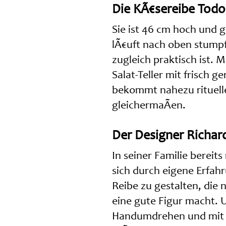
Die KÃ€sereibe Todo 
Sie ist 46 cm hoch und 
lÃ€uft nach oben stumpf
zugleich praktisch ist. 
Salat-Teller mit frisch 
bekommt nahezu rituell
gleichermaÃen.
Der Designer Richar
In seiner Familie berei
sich durch eigene Erfahr
Reibe zu gestalten, die
eine gute Figur macht. U
Handumdrehen und mit sp