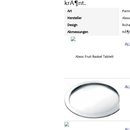
krÃ¶nt.
Art
Parm
Hersteller
Aless
Design
Rich
Abmessungen
HÃ¶h
AL
AL
AL