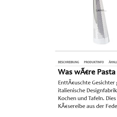
Laden...
BESCHREIBUNG
PRODUKTINFO
ÄHNL
Was wÃ€re Pasta 
EnttÃ€uschte Gesichter g
italienische Designfabr
Kochen und Tafeln. Dies 
KÃ€sereibe aus der Fede