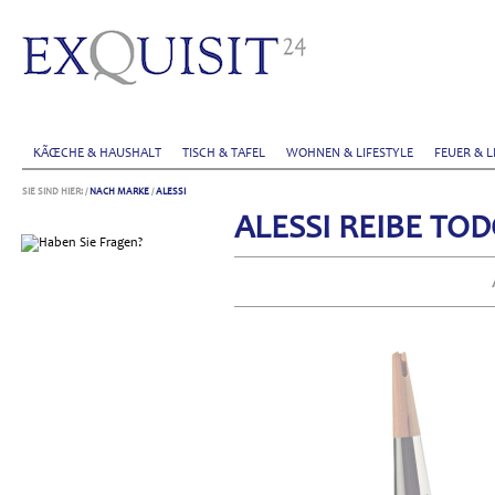
KÃŒCHE & HAUSHALT
TISCH & TAFEL
WOHNEN & LIFESTYLE
FEUER & L
SIE SIND HIER:
/
NACH MARKE
/
ALESSI
ALESSI REIBE TO