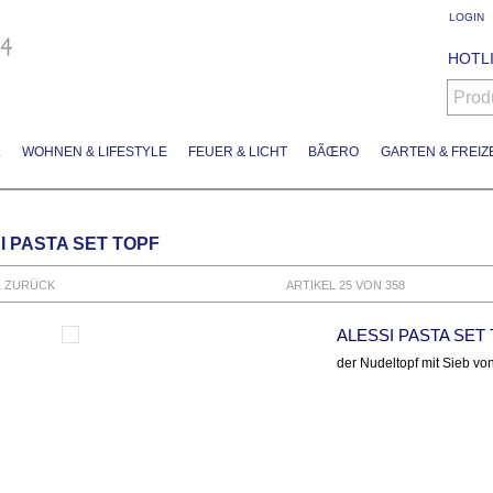
LOGIN
HOTLI
Prod
L
WOHNEN & LIFESTYLE
FEUER & LICHT
BÃŒRO
GARTEN & FREIZE
I PASTA SET TOPF
L ZURÜCK
ARTIKEL 25 VON 358
ALESSI PASTA SET
der Nudeltopf mit Sieb von