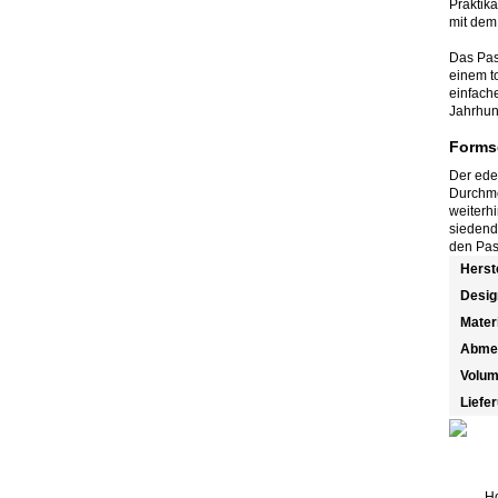
Praktika
mit dem
Das Pas
einem to
einfach
Jahrhun
Forms
Der edel
Durchme
weiterh
siedend
den Pas
Herst
Desig
Mater
Abme
Volu
Liefe