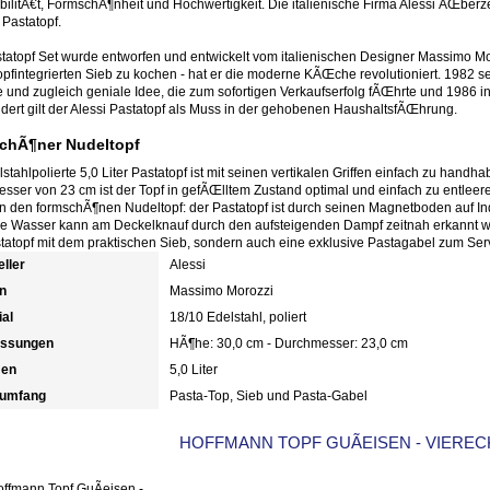
bilitÃ€t, FormschÃ¶nheit und Hochwertigkeit. Die italienische Firma Alessi ÃŒberze
 Pastatopf.
tatopf Set wurde entworfen und entwickelt vom italienischen Designer Massimo Mo
pfintegrierten Sieb zu kochen - hat er die moderne KÃŒche revolutioniert. 1982 set
e und zugleich geniale Idee, die zum sofortigen Verkaufserfolg fÃŒhrte und 1986 
dert gilt der Alessi Pastatopf als Muss in der gehobenen HaushaltsfÃŒhrung.
chÃ¶ner Nudeltopf
stahlpolierte 5,0 Liter Pastatopf ist mit seinen vertikalen Griffen einfach zu han
sser von 23 cm ist der Topf in gefÃŒlltem Zustand optimal und einfach zu entlee
in den formschÃ¶nen Nudeltopf: der Pastatopf ist durch seinen Magnetboden auf I
e Wasser kann am Deckelknauf durch den aufsteigenden Dampf zeitnah erkannt wer
tatopf mit dem praktischen Sieb, sondern auch eine exklusive Pastagabel zum Ser
eller
Alessi
n
Massimo Morozzi
ial
18/10 Edelstahl, poliert
ssungen
HÃ¶he: 30,0 cm - Durchmesser: 23,0 cm
men
5,0 Liter
rumfang
Pasta-Top, Sieb und Pasta-Gabel
HOFFMANN TOPF GUÃEISEN - VIEREC