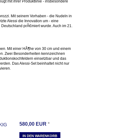
ugt mit ihrer Produktlinie - insbesondere
rozzi. Mit seinem Vorhaben - die Nudeln in
zte Alessi die Innovation um - eine
in Deutschland prÃ€miert wurde. Auch im 21.
dhaben. Mit einer HÃ¶he von 30 cm und einem
ren. Zwei Besonderheiten kennzeichnen
nduktionskochfeldern einsetzbar und das
den. Das Alessi-Set beinhaltet nicht nur
vieren.
580,00
EUR
*
KIG
IN DEN WARENKORB