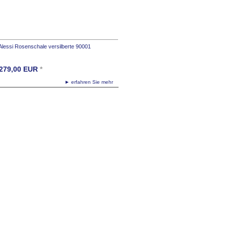
Alessi Rosenschale versilberte 90001
279,00
EUR
*
► erfahren Sie mehr