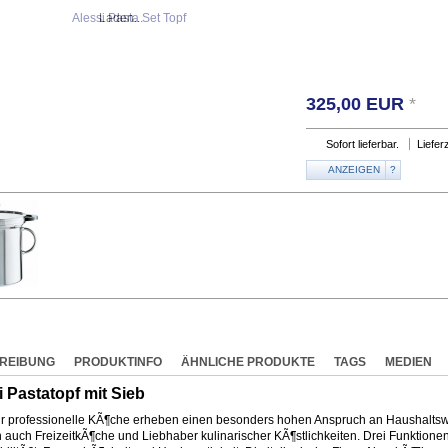
Laden...
325,00
EUR
*
Sofort lieferbar.
Liefer
ANZEIGEN
?
REIBUNG
PRODUKTINFO
ÄHNLICHE PRODUKTE
TAGS
MEDIEN
i Pastatopf mit Sieb
ur professionelle KÃ¶che erheben einen besonders hohen Anspruch an Haushaltsw
 auch FreizeitkÃ¶che und Liebhaber kulinarischer KÃ¶stlichkeiten. Drei Funktionen 