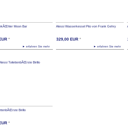
inkÃŒhler Moon Bar
Alessi Wasserkessel Pito von Frank Gehry
EUR
*
329,00
EUR
*
► erfahren Sie mehr
► erfahren Sie mehr
ettenbÃŒrste Birillo
EUR
*