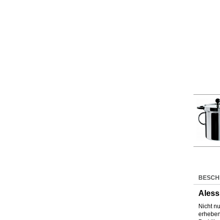
BESCH
Aless
Nicht n
erheben