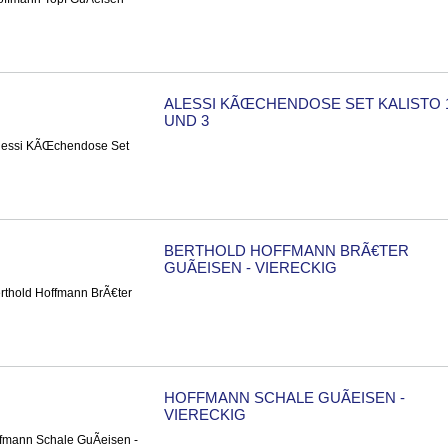
ALESSI KÃŒCHENDOSE SET KALISTO 1
UND 3
BERTHOLD HOFFMANN BRÃ€TER
GUÃEISEN - VIERECKIG
HOFFMANN SCHALE GUÃEISEN -
VIERECKIG