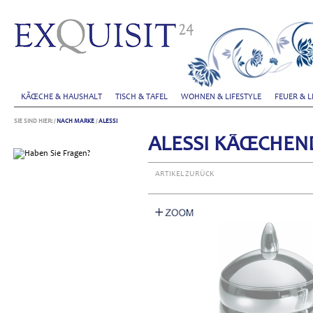
KÃŒCHE & HAUSHALT
TISCH & TAFEL
WOHNEN & LIFESTYLE
FEUER & L
SIE SIND HIER:
/
NACH MARKE
/
ALESSI
ALESSI KÃŒCHEND
ARTIKEL ZURÜCK