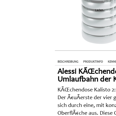
Laden...
BESCHREIBUNG
PRODUKTINFO
KENNE
Alessi KÃŒchendose
Umlaufbahn der 
KÃŒchendose Kalisto 2
Der Ã€uÃerste der vier 
sich durch eine, mit kon
OberflÃ€che aus. Diese O