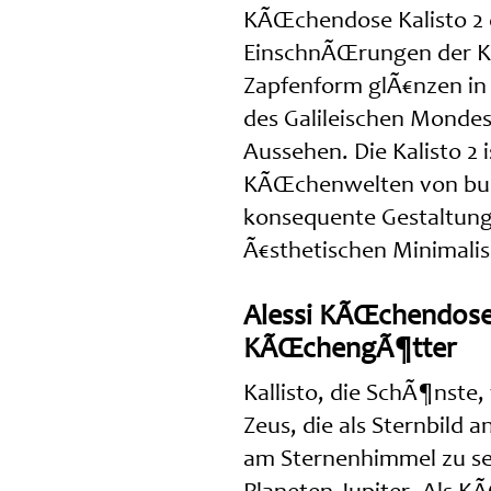
KÃŒchendose Kalisto 2 d
EinschnÃŒrungen der K
Zapfenform glÃ€nzen in
des Galileischen Mondes
Aussehen. Die Kalisto 2 
KÃŒchenwelten von bult
konsequente Gestaltungs
Ã€sthetischen Minimali
Alessi KÃŒchendose 
KÃŒchengÃ¶tter
Kallisto, die SchÃ¶nste,
Zeus, die als Sternbild 
am Sternenhimmel zu seh