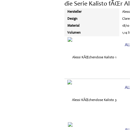
die Serie Kalisto fÃŒr Al
Hersteller
Aless
Design
Clare
Material
18/10
Volumen
1,14 l
AL
AL