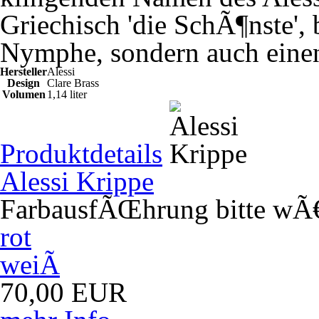
Griechisch 'die SchÃ¶nste', 
Nymphe, sondern auch eine
Hersteller
Alessi
Design
Clare Brass
Volumen
1,14 liter
Produktdetails
Alessi Krippe
FarbausfÃŒhrung bitte wÃ
rot
weiÃ
70,00
EUR