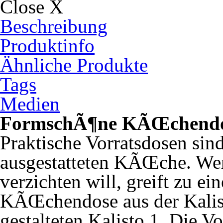
Close X
Beschreibung
Produktinfo
Ähnliche Produkte
Tags
Medien
FormschÃ¶ne KÃŒchendose
Praktische Vorratsdosen sind
ausgestatteten KÃŒche. Wer 
verzichten will, greift zu e
KÃŒchendose aus der Kalisto
gestalteten Kalisto 1. Die 