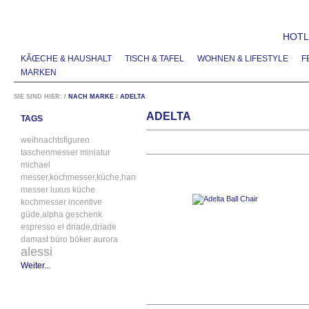
HOTLI
KÃŒCHE & HAUSHALT
TISCH & TAFEL
WOHNEN & LIFESTYLE
F
MARKEN
SIE SIND HIER:
/
NACH MARKE
/
ADELTA
ADELTA
TAGS
weihnachtsfiguren
taschenmesser
miniatur
michael
messer,kochmesser,küche,handgefertigt
messer
luxus
küche
kochmesser
incentive
güde,alpha
geschenk
espresso
el
driade,driade
damast
büro
böker
aurora
alessi
Weiter...