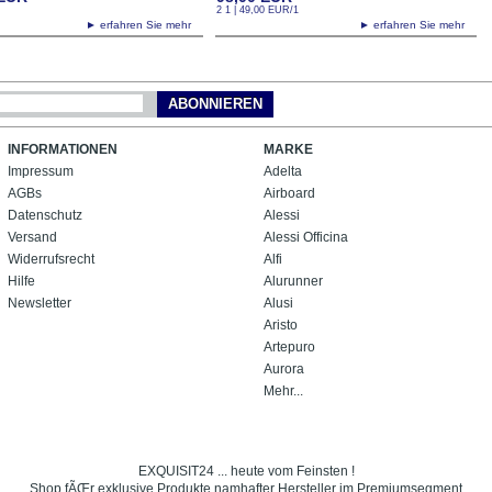
2 1 | 49,00
EUR
/1
► erfahren Sie mehr
► erfahren Sie mehr
ABONNIEREN
INFORMATIONEN
MARKE
Impressum
Adelta
AGBs
Airboard
Datenschutz
Alessi
Versand
Alessi Officina
Widerrufsrecht
Alfi
Hilfe
Alurunner
Newsletter
Alusi
Aristo
Artepuro
Aurora
Mehr...
EXQUISIT24 ... heute vom Feinsten !
Shop fÃŒr exklusive Produkte namhafter Hersteller im Premiumsegment