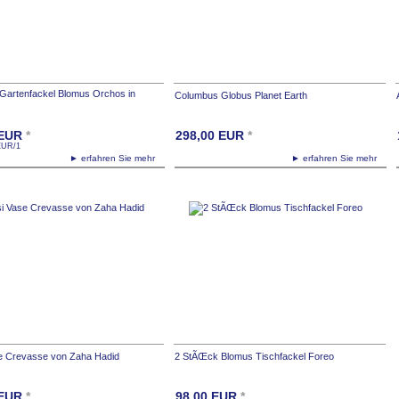
Gartenfackel Blomus Orchos in
Columbus Globus Planet Earth
EUR
*
298,00
EUR
*
EUR
/1
► erfahren Sie mehr
► erfahren Sie mehr
se Crevasse von Zaha Hadid
2 StÃŒck Blomus Tischfackel Foreo
EUR
*
98,00
EUR
*