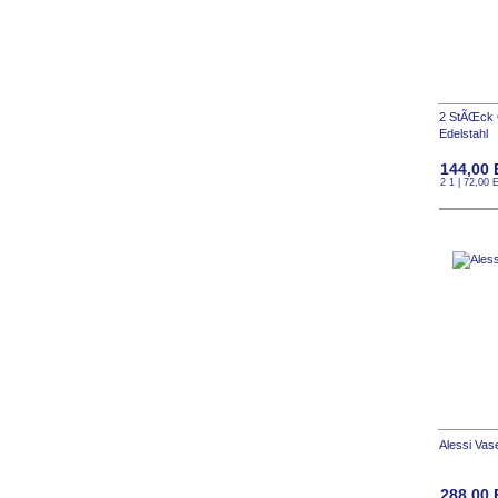
2 StÃŒck 
Edelstahl
144,00
2 1 | 72,00
Alessi Va
288,00