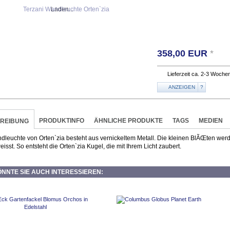
Laden...
358,00
EUR
*
Lieferzeit ca. 2-3 Woche
ANZEIGEN
?
PRODUKTINFO
ÄHNLICHE PRODUKTE
TAGS
MEDIEN
REIBUNG
dleuchte von Orten`zia besteht aus vernickeltem Metall. Die kleinen BlÃŒten we
isst. So entsteht die Orten`zia Kugel, die mit Ihrem Licht zaubert.
NNTE SIE AUCH INTERESSIEREN: