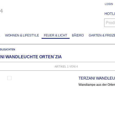
LOGIN
HOTLI
Prod
L
WOHNEN & LIFESTYLE
FEUER & LICHT
BÃŒRO
GARTEN & FREIZE
DLEUCHTEN
NI WANDLEUCHTE ORTEN`ZIA
ARTIKEL 1 VON 4
TERZANI WANDLEU
Wandlampe aus der Orten