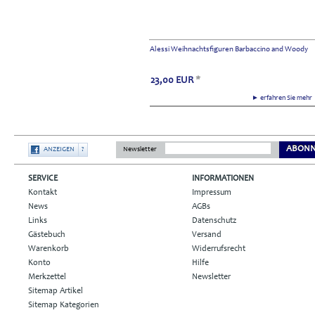
Alessi Weihnachtsfiguren Barbaccino and Woody
23,00
EUR
*
► erfahren Sie meh
ABONN
ANZEIGEN
?
Newsletter
SERVICE
INFORMATIONEN
Kontakt
Impressum
News
AGBs
Links
Datenschutz
Gästebuch
Versand
Warenkorb
Widerrufsrecht
Konto
Hilfe
Merkzettel
Newsletter
Sitemap Artikel
Sitemap Kategorien