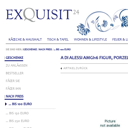
KÃŒCHE & HAUSHALT
TISCH & TAFEL
WOHNEN & LIFESTYLE
FEUER & L
SIE SIND HIER:
/
GESCHENKE
/
NACH PREIS
/
... BIS 100 EURO
A DI ALESSI AMGI16 FIGUR, PORZ
GESCHENKE
ZU ANLÃ€SSEN
ARTIKEL ZURÜCK
BESTSELLER
FÃŒR SIE
FÃŒR IHN
NACH PREIS
... BIS 100 EURO
... BIS 150 EURO
... BIS 250 EURO