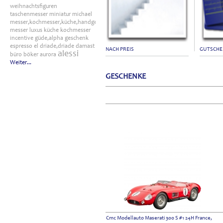
weihnachtsfiguren
taschenmesser
miniatur
michael
messer,kochmesser,küche,handgefertigt
messer
luxus
küche
kochmesser
incentive
güde,alpha
geschenk
espresso
el
driade,driade
damast
NACH PREIS
GUTSCHE
alessi
büro
böker
aurora
Weiter...
GESCHENKE
Cmc Modellauto Maserati 300 S #1 24H France,