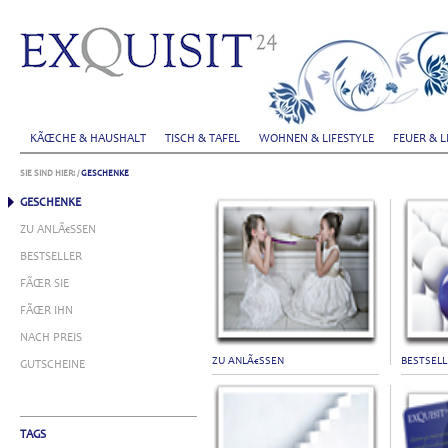
KÃŒCHE & HAUSHALT
TISCH & TAFEL
WOHNEN & LIFESTYLE
FEUER & L
SIE SIND HIER:
/
GESCHENKE
GESCHENKE
ZU ANLÃ€SSEN
BESTSELLER
FÃŒR SIE
FÃŒR IHN
NACH PREIS
ZU ANLÃ€SSEN
BESTSEL
GUTSCHEINE
TAGS