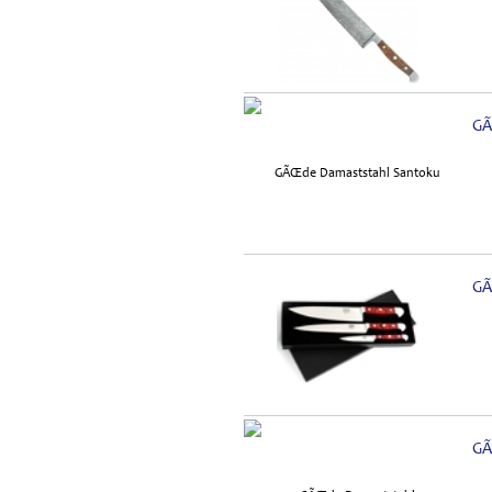
GÃ
GÃ
GÃ