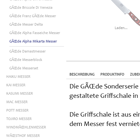
GÃŒde Briccole Di Venezia
GÃŒde Franz GÃŒde Messer
GÃŒde Messer Delta
Laden...
GÃŒde Alpha Fasseiche Messer
GÃŒde Alpha Mikarta Messer
GÃŒde Damastmesser
GÃŒde Messerblock
GÃŒde Messerset
BESCHREIBUNG
PRODUKTINFO
ZUBE
HAIKU MESSER
KAI MESSER
Die GÃŒde Sonderserie A
KASUMI MESSER
gestaltete Griffschale i
MAC MESSER
POTT MESSER
Die Griffschale ist aus 
TOJIRO MESSER
dem Messer fest verniet
WINDMÃŒHLENMESSER
WÃŒSTHOF MESSER