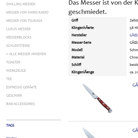
Das Messer ist von der 
ZWILLING MESSER
geschmiedet.
MESSER VON SHIRO KAMO
Griff
Zells
MESSER VON TSUKASA
KlingenhÃ€rte
58 H
LUXUS MESSER
Hersteller
GÃŒ
MESSERBLOCKS
Messer-Serie
GÃŒd
SCHLEIFSTEINE
Modell
Schi
> ALLE MESSER ANSEHEN
Material
Chro
TOASTER
Schliff
beids
WERKZEUGE
KlingenlÃ€nge
ca. 2
TEE
GÃ
ESPRESSO GERÃ€TE
GESCHIRR
BAR-ACCESSOIRES
TAGS
GÃ