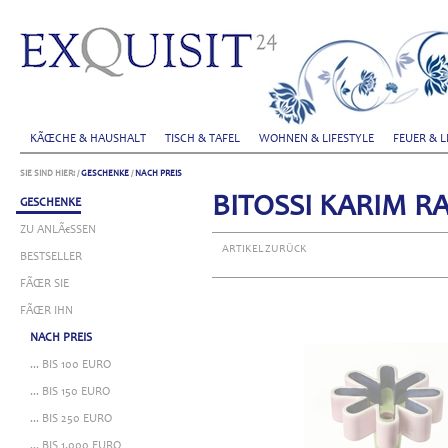
KÃŒCHE & HAUSHALT
TISCH & TAFEL
WOHNEN & LIFESTYLE
FEUER & L
SIE SIND HIER:
/
GESCHENKE
/
NACH PREIS
BITOSSI KARIM RA
GESCHENKE
ZU ANLÃ€SSEN
ARTIKEL ZURÜCK
BESTSELLER
FÃŒR SIE
FÃŒR IHN
NACH PREIS
... BIS 100 EURO
... BIS 150 EURO
... BIS 250 EURO
... BIS 1.000 EURO