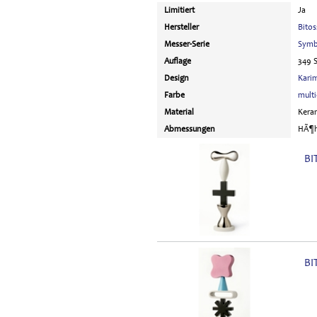
Limitiert
Ja
Hersteller
Bitos
Messer-Serie
Symb
Auflage
349 
Design
Kari
Farbe
multi
Material
Kera
Abmessungen
HÃ¶h
BI
BI