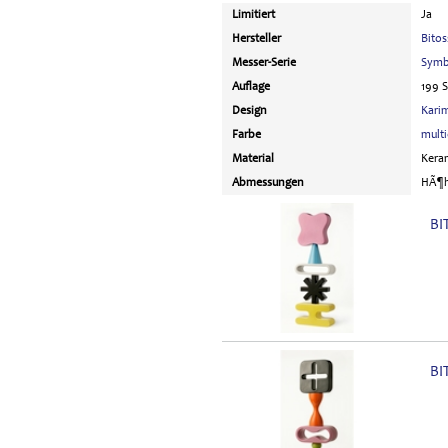
Limitiert
Ja
Hersteller
Bitos
Messer-Serie
Symb
Auflage
199 
Design
Kari
Farbe
multi
Material
Kera
Abmessungen
HÃ¶he
BI
BI