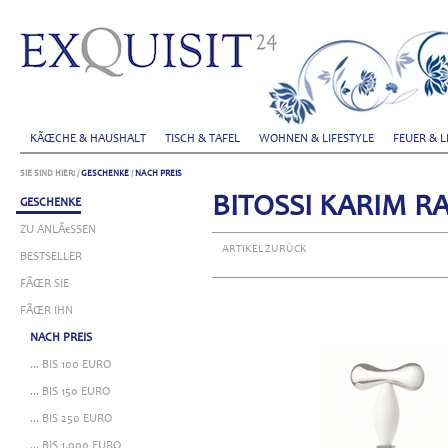
KÃŒCHE & HAUSHALT
TISCH & TAFEL
WOHNEN & LIFESTYLE
FEUER & L
SIE SIND HIER:
/
GESCHENKE
/
NACH PREIS
BITOSSI KARIM R
GESCHENKE
ZU ANLÃ€SSEN
ARTIKEL ZURÜCK
BESTSELLER
FÃŒR SIE
FÃŒR IHN
NACH PREIS
... BIS 100 EURO
... BIS 150 EURO
... BIS 250 EURO
... BIS 1.000 EURO