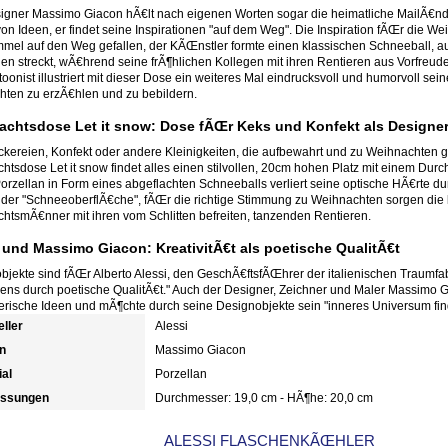
igner Massimo Giacon hÃ€lt nach eigenen Worten sogar die heimatliche MailÃ€n
on Ideen, er findet seine Inspirationen "auf dem Weg". Die Inspiration fÃŒr die We
mel auf den Weg gefallen, der KÃŒnstler formte einen klassischen Schneeball, 
en streckt, wÃ€hrend seine frÃ¶hlichen Kollegen mit ihren Rentieren aus Vorfreud
oonist illustriert mit dieser Dose ein weiteres Mal eindrucksvoll und humorvoll se
hten zu erzÃ€hlen und zu bebildern.
achtsdose Let it snow: Dose fÃŒr Keks und Konfekt als Designer
kereien, Konfekt oder andere Kleinigkeiten, die aufbewahrt und zu Weihnachten 
htsdose Let it snow findet alles einen stilvollen, 20cm hohen Platz mit einem D
orzellan in Form eines abgeflachten Schneeballs verliert seine optische HÃ€rte du
r der "SchneeoberflÃ€che", fÃŒr die richtige Stimmung zu Weihnachten sorgen die l
htsmÃ€nner mit ihren vom Schlitten befreiten, tanzenden Rentieren.
 und Massimo Giacon: KreativitÃ€t als poetische QualitÃ€t
bjekte sind fÃŒr Alberto Alessi, den GeschÃ€ftsfÃŒhrer der italienischen Traumfab
ens durch poetische QualitÃ€t." Auch der Designer, Zeichner und Maler Massimo Gia
erische Ideen und mÃ¶chte durch seine Designobjekte sein "inneres Universum fin
eller
Alessi
n
Massimo Giacon
ial
Porzellan
ssungen
Durchmesser: 19,0 cm - HÃ¶he: 20,0 cm
ALESSI FLASCHENKÃŒHLER