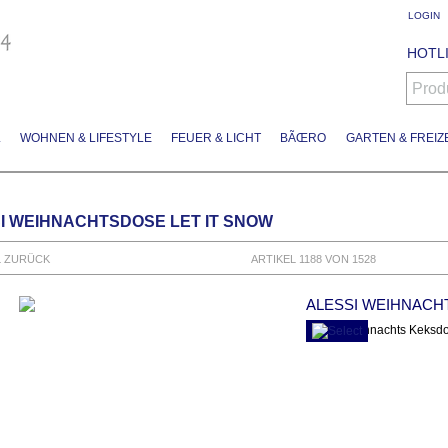
LOGIN
HOTLI
Prod
L
WOHNEN & LIFESTYLE
FEUER & LICHT
BÃŒRO
GARTEN & FREIZE
I WEIHNACHTSDOSE LET IT SNOW
L ZURÜCK
ARTIKEL 1188 VON 1528
ALESSI WEIHNACH
Alessi Weihnachts Keksd