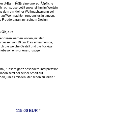
der U-Bahn fÃŒr eine unerschÃ¶pfliche
ihnachtsdose Let it snow ist ihm im Wortsinn
aus dem ein kleiner Weihnachtsmann sein
e auf Weihnachten rundum lustig tanzen.
ine Freude daran, mit seinem Design
-Objekt
genossen werden wollen, mit der
urchmesser von 19 cm. Das schimmernde,
rch die weiche Gestalt und die flockige
iebevoll entworfenen, lustigen
rik, "unsere ganz besondere Interpretation
con setzt bei seiner Arbeit auf
den, um es mit den Menschen zu teilen."
115,00
EUR
*