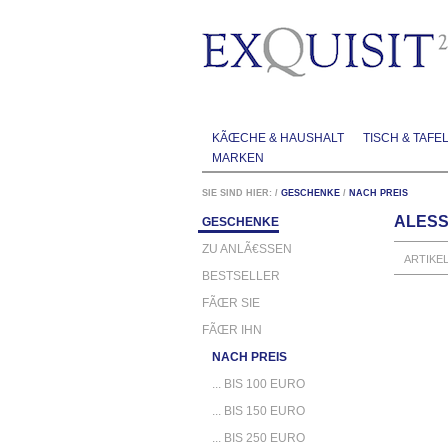
KÃŒCHE & HAUSHALT
TISCH & TAFE
MARKEN
SIE SIND HIER:
/
GESCHENKE
/
NACH PREIS
ALESS
GESCHENKE
ZU ANLÃ€SSEN
ARTIKE
BESTSELLER
FÃŒR SIE
FÃŒR IHN
NACH PREIS
... BIS 100 EURO
... BIS 150 EURO
... BIS 250 EURO