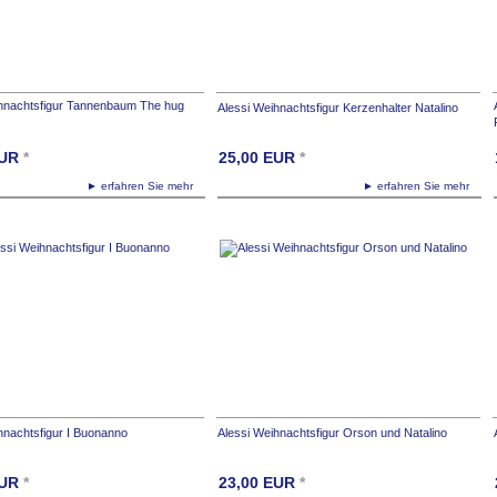
ihnachtsfigur Tannenbaum The hug
Alessi Weihnachtsfigur Kerzenhalter Natalino
UR
*
25,00
EUR
*
► erfahren Sie mehr
► erfahren Sie mehr
hnachtsfigur I Buonanno
Alessi Weihnachtsfigur Orson und Natalino
UR
*
23,00
EUR
*