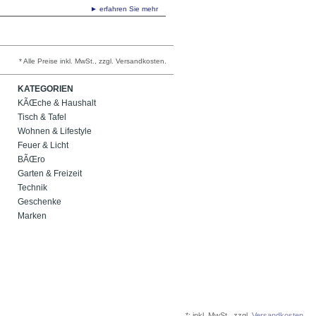
► erfahren Sie mehr
* Alle Preise inkl. MwSt., zzgl. Versandkosten.
KATEGORIEN
KÃŒche & Haushalt
Tisch & Tafel
Wohnen & Lifestyle
Feuer & Licht
BÃŒro
Garten & Freizeit
Technik
Geschenke
Marken
*:
inkl. MwSt., zzgl.
Versandkosten.