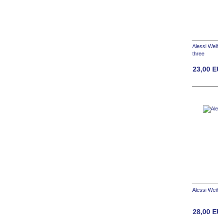
Alessi We
three
23,00
E
Alessi Wei
28,00
E