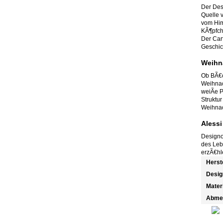
Der Des
Quelle v
vom Him
KÃ¶pfch
Der Cart
Geschic
Weihn
Ob BÃ€c
Weihnac
weiÃe P
Struktu
Weihnac
Alessi
Designo
des Leb
erzÃ€hl
Herst
Desig
Mater
Abme