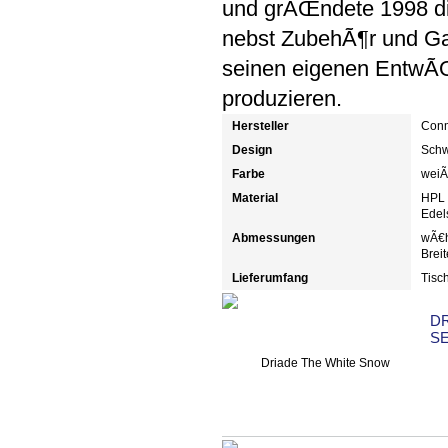
und grÃŒndete 1998 d
nebst ZubehÃ¶r und Ga
seinen eigenen EntwÃŒ
produzieren.
Hersteller
Con
Design
Schw
Farbe
weiÃ
Material
HPL k
Edel
Abmessungen
wÃ€h
Brei
Lieferumfang
Tisc
DR
S