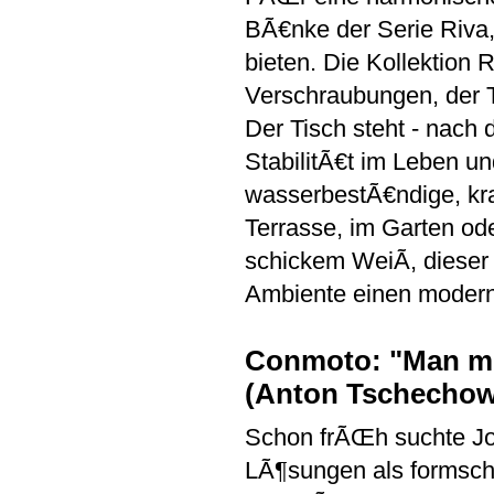
BÃ€nke der Serie Riva, 
bieten. Die Kollektion 
Verschraubungen, der Ti
Der Tisch steht - nach
StabilitÃ€t im Leben un
wasserbestÃ€ndige, kra
Terrasse, im Garten o
schickem WeiÃ, dieser
Ambiente einen modernen
Conmoto: "Man mu
(Anton Tschechow
Schon frÃŒh suchte Jo
LÃ¶sungen als formsch