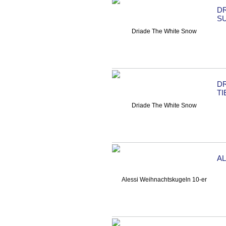
DR
S
DR
TI
A