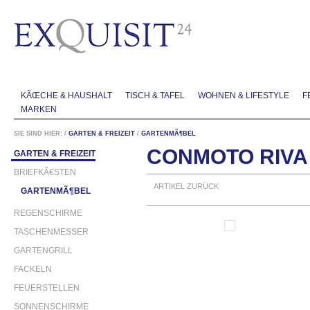
KÃŒCHE & HAUSHALT
TISCH & TAFEL
WOHNEN & LIFESTYLE
F
MARKEN
SIE SIND HIER:
/
GARTEN & FREIZEIT
/
GARTENMÃ¶BEL
CONMOTO RIVA
GARTEN & FREIZEIT
BRIEFKÃ€STEN
ARTIKEL ZURÜCK
GARTENMÃ¶BEL
REGENSCHIRME
TASCHENMESSER
GARTENGRILL
FACKELN
FEUERSTELLEN
SONNENSCHIRME