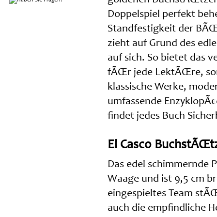
Doppelspiel perfekt beh
Standfestigkeit der BÃ
zieht auf Grund des edle
auf sich. So bietet das 
fÃŒr jede LektÃŒre, so
klassische Werke, moder
umfassende EnzyklopÃ€d
findet jedes Buch Sicher
El Casco BuchstÃŒt
Das edel schimmernde P
Waage und ist 9,5 cm bre
eingespieltes Team stÃŒ
auch die empfindliche H