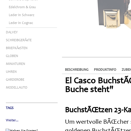
Edelchrom & Grau
Leder In Schwarz
Leder In Cognac
Laden...
DALVEY
SCHREIBGERÃ€TE
BRIEFKÃ€STEN
GLOBEN
MINIATUREN
BESCHREIBUNG
PRODUKTINFO
ZUBE
UHREN
El Casco BuchstÃŒ
GARDEROBE
Buche steht"
MODELLAUTO
TAGS
BuchstÃŒtzen 23-Kar
Weiter...
Um wertvolle BÃŒcher sti
goldenen BuchstÃŒtzen e