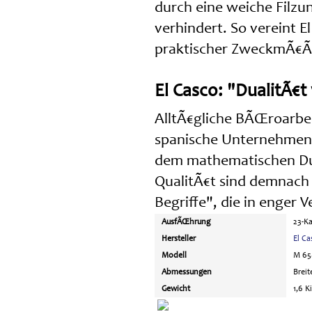
durch eine weiche Filzu
verhindert. So vereint E
praktischer ZweckmÃ€Ãi
El Casco: "DualitÃ€t
AlltÃ€gliche BÃŒroarbe
spanische Unternehmen 
dem mathematischen Dua
QualitÃ€t sind demnach 
Begriffe", die in enger 
AusfÃŒhrung
23-Ka
Hersteller
El Ca
Modell
M 65
Abmessungen
Breit
Gewicht
1,6 