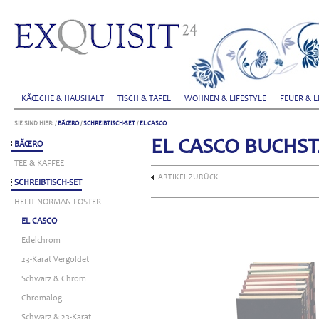
KÃŒCHE & HAUSHALT
TISCH & TAFEL
WOHNEN & LIFESTYLE
FEUER & L
SIE SIND HIER:
/
BÃŒRO
/
SCHREIBTISCH-SET
/
EL CASCO
EL CASCO BUCHS
BÃŒRO
TEE & KAFFEE
ARTIKEL ZURÜCK
SCHREIBTISCH-SET
HELIT NORMAN FOSTER
EL CASCO
Edelchrom
23-Karat Vergoldet
Schwarz & Chrom
Chromalog
Schwarz & 23-Karat