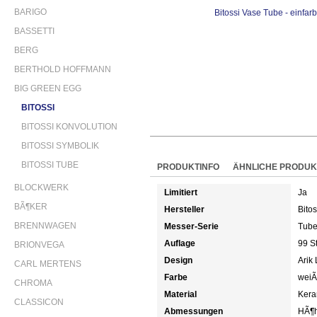
BARIGO
BASSETTI
BERG
BERTHOLD HOFFMANN
BIG GREEN EGG
BITOSSI
BITOSSI KONVOLUTION
BITOSSI SYMBOLIK
BITOSSI TUBE
PRODUKTINFO
ÄHNLICHE PRODUK
BLOCKWERK
Limitiert
Ja
BÃ¶KER
Hersteller
Bitos
BRENNWAGEN
Messer-Serie
Tub
Auflage
99 S
BRIONVEGA
Design
Arik
CARL MERTENS
Farbe
weiÃ
CHROMA
Material
Kera
CLASSICON
Abmessungen
HÃ¶h