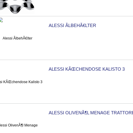
ALESSI ÃLBEHÃ€LTER
ALESSI KÃŒCHENDOSE KALISTO 3
ALESSI OLIVENÃ¶L MENAGE TRATTOR