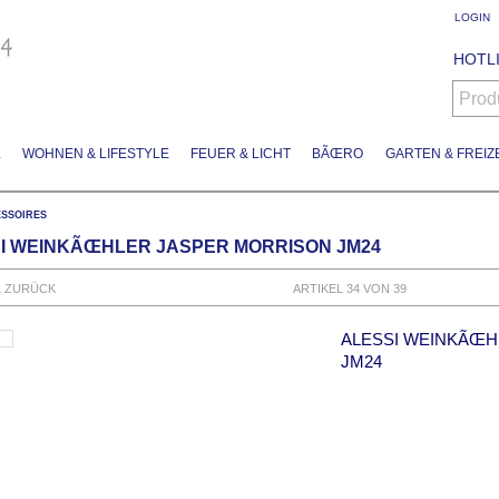
LOGIN
HOTLI
Prod
L
WOHNEN & LIFESTYLE
FEUER & LICHT
BÃŒRO
GARTEN & FREIZE
SSOIRES
I WEINKÃŒHLER JASPER MORRISON JM24
L ZURÜCK
ARTIKEL 34 VON 39
ALESSI WEINKÃŒH
JM24