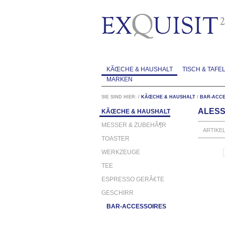
KÃŒCHE & HAUSHALT
TISCH & TAFE
MARKEN
SIE SIND HIER:
/
KÃŒCHE & HAUSHALT
/
BAR-ACCE
ALESS
KÃŒCHE & HAUSHALT
MESSER & ZUBEHÃ¶R
ARTIKE
TOASTER
WERKZEUGE
TEE
ESPRESSO GERÃ€TE
GESCHIRR
BAR-ACCESSOIRES