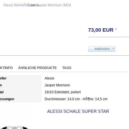
Laden...
73,00
EUR
*
ANZEIGEN
?
KTINFO
ÄHNLICHE PRODUKTE
TAGS
eller
Alessi
n
Jasper Morrison
ial
18/10 Edelstahl, poliert
ssungen
Durchmesser: 14,0 cm - HÃ¶he: 14,5 cm
ALESSI SCHALE SUPER STAR