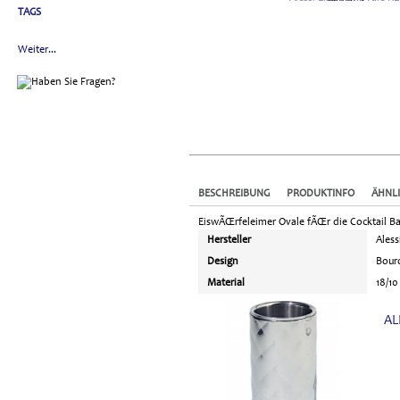
TAGS
Weiter...
BESCHREIBUNG
PRODUKTINFO
ÄHNL
EiswÃŒrfeleimer Ovale fÃŒr die Cocktail Ba
Hersteller
Aless
Design
Bour
Material
18/10
AL