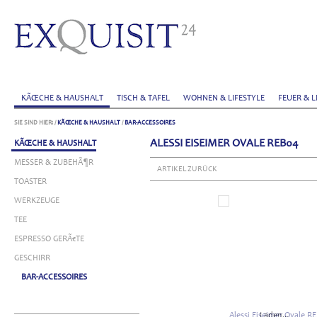
KÃŒCHE & HAUSHALT
TISCH & TAFEL
WOHNEN & LIFESTYLE
FEUER & L
SIE SIND HIER:
/
KÃŒCHE & HAUSHALT
/
BAR-ACCESSOIRES
ALESSI EISEIMER OVALE REB04
KÃŒCHE & HAUSHALT
MESSER & ZUBEHÃ¶R
ARTIKEL ZURÜCK
TOASTER
WERKZEUGE
TEE
ESPRESSO GERÃ€TE
GESCHIRR
BAR-ACCESSOIRES
Laden...