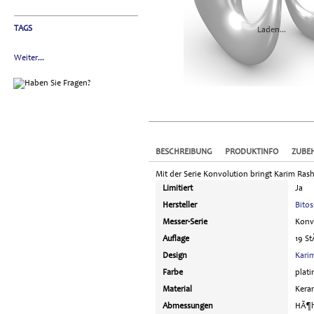
TAGS
Laden...
Weiter...
BESCHREIBUNG
PRODUKTINFO
ZUBE
Mit der Serie Konvolution bringt Karim Rash
Limitiert
Ja
Hersteller
Bitos
Messer-Serie
Konv
Auflage
19 S
Design
Kari
Farbe
plati
Material
Kera
Abmessungen
HÃ¶he