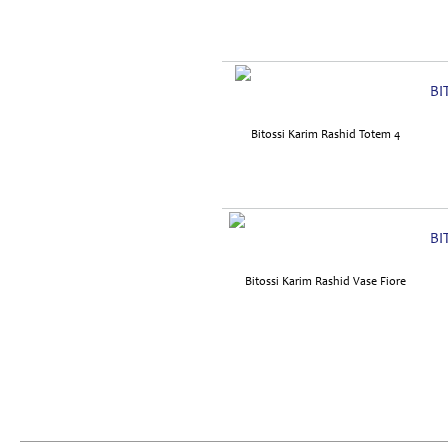
BI
BI