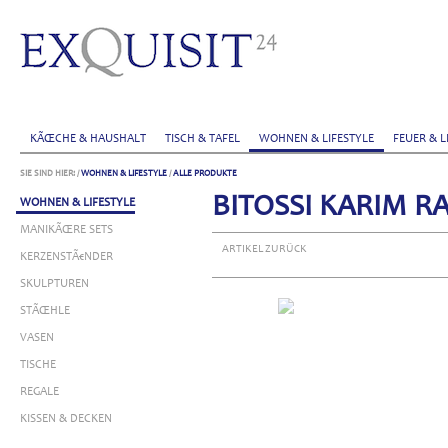
KÃŒCHE & HAUSHALT
TISCH & TAFEL
WOHNEN & LIFESTYLE
FEUER & L
SIE SIND HIER:
/
WOHNEN & LIFESTYLE
/
ALLE PRODUKTE
BITOSSI KARIM R
WOHNEN & LIFESTYLE
MANIKÃŒRE SETS
ARTIKEL ZURÜCK
KERZENSTÃ€NDER
SKULPTUREN
STÃŒHLE
VASEN
TISCHE
REGALE
KISSEN & DECKEN