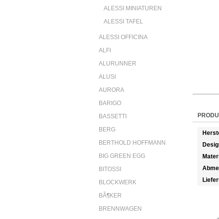
ALESSI MINIATUREN
ALESSI TAFEL
ALESSI OFFICINA
ALFI
ALURUNNER
ALUSI
AURORA
BARIGO
PRODU
BASSETTI
BERG
Herst
BERTHOLD HOFFMANN
Desig
BIG GREEN EGG
Mater
Abme
BITOSSI
Liefe
BLOCKWERK
BÃ¶KER
BRENNWAGEN