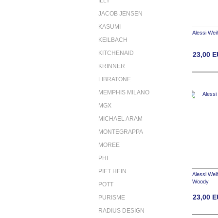
ILLY
JACOB JENSEN
KASUMI
Alessi Wei
KEILBACH
KITCHENAID
23,00
E
KRINNER
LIBRATONE
MEMPHIS MILANO
MGX
MICHAEL ARAM
MONTEGRAPPA
MOREE
PHI
PIET HEIN
Alessi Wei
Woody
POTT
23,00
E
PURISME
RADIUS DESIGN