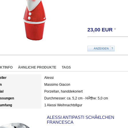
23,00
EUR
*
ANZEIGEN
?
KTINFO
ÄHNLICHE PRODUKTE
TAGS
eller
Alessi
n
Massimo Giacon
ial
Porzellan, handdekoriert
ssungen
Durchmesser: ca. 5,2 cm - HÃ¶he: 5,0 cm
rumfang
1 Alessi Weihnachtsfigur
ALESSI ANTIPASTI SCHÃ€LCHEN
FRANCESCA