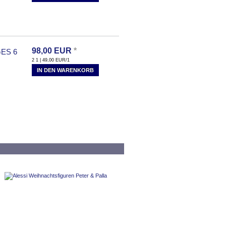
98,00
EUR
*
ES 6
2 1 | 49,00
EUR
/1
IN DEN WARENKORB