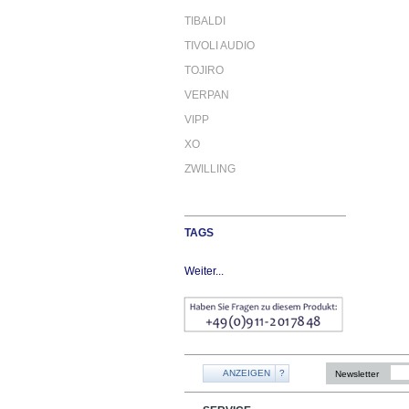
TIBALDI
TIVOLI AUDIO
TOJIRO
VERPAN
VIPP
XO
ZWILLING
TAGS
Weiter...
ANZEIGEN
?
Newsletter