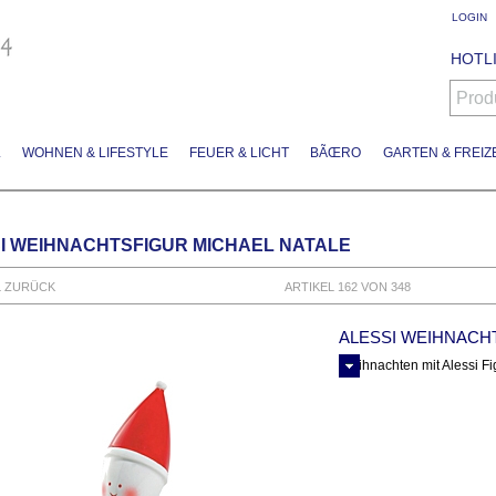
LOGIN
HOTLI
Prod
L
WOHNEN & LIFESTYLE
FEUER & LICHT
BÃŒRO
GARTEN & FREIZE
I WEIHNACHTSFIGUR MICHAEL NATALE
L ZURÜCK
ARTIKEL 162 VON 348
ALESSI WEIHNACH
Weihnachten mit Alessi Fi